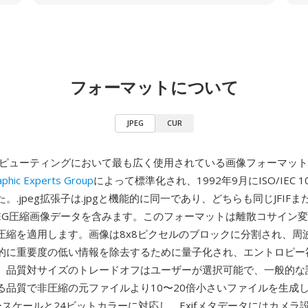
フォーマットについて
JPEG
CUR
コンピューティングにおいて最も広く使用されている画像フォーマッ
aphic Experts Group
によって標準化され、1992年9月にISO/IEC 1
。.jpeg拡張子は.jpgと機能的に同一であり、どちらも同じJFIFまた
PEG圧縮画像データを含みます。このフォーマットは離散コサイン変
圧縮を適用します。画像は8x8ピクセルのブロックに分割され、周
的に重要度の低い情報を除去するために量子化され、エントロピー
。品質対サイズのトレードオフはユーザーが選択可能で、一般的な
る品質で非圧縮の元ファイルより10〜20倍小さいファイルを生成しま
スケールと24ビットカラーに対応し、Exifメタデータにはカメラ設