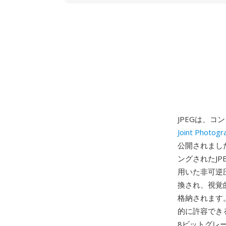
JPEGは、
Joint Photogr
公開されました
ングされたJ
用いた非可逆
換され、視覚
格納されます
的に許容でき
8ビットグレー