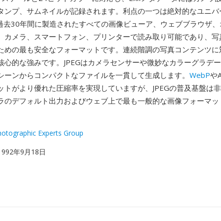
タンプ、サムネイルが記録されます。利点の一つは絶対的なユニバ
EGは過去30年間に製造されたすべての画像ビューア、ウェブブラウザ
、カメラ、スマートフォン、プリンターで読み取り可能であり、写
ための最も安全なフォーマットです。連続階調の写真コンテンツに
核心的な強みです。JPEGはカメラセンサーや微妙なカラーグラデ
シーンからコンパクトなファイルを一貫して生成します。
WebP
や
ットがより優れた圧縮率を実現していますが、JPEGの普及基盤は
ラのデフォルト出力およびウェブ上で最も一般的な画像フォーマッ
Photographic Experts Group
 1992年9月18日