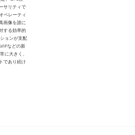
ーサリティで
、オペレーティ
真画像を誰に
対する効率的
ーションが支配
AVIFなどの新
非常に大きく、
トであり続け