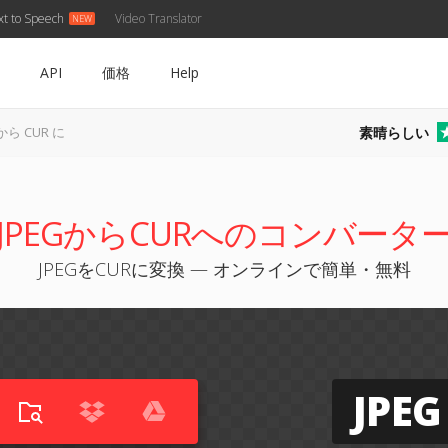
xt to Speech
Video Translator
API
価格
Help
素晴らしい
 から CUR に
JPEGからCURへのコンバータ
JPEGをCURに変換 — オンラインで簡単・無料
JPEG