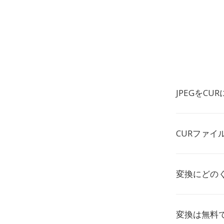
JPEGをC
CURファ
変換にどの
変換は無料