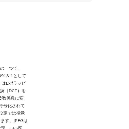
トの一つで、
0918-1として
はExifラッピ
換（DCT）を
波数係数に変
符号化されて
設定では視覚
す。JPEGは
定、GPS座