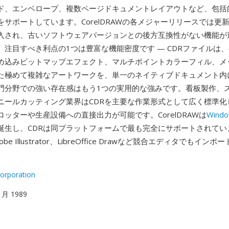
ド、エンベロープ、複数ページドキュメントレイアウトなど、包括
サポートしています。CorelDRAWの各メジャーリリースでは更新
入され、古いソフトウェアバージョンとの後方互換性がない機能が
。注目すべき利点の1つは豊富な機能密度です — CDRファイルは
め込みビットマップエフェクト、マルチポイントカラーフィル、メ
た極めて複雑なアートワークを、単一のネイティブドキュメント内
門分野での強い存在感はもう1つの実用的な強みです。看板製作、
ニールカッティング業界はCDRを主要な作業形式として広く標準化
ッターや生産設備への直接出力が可能です。CorelDRAWは
Wind
誕生し、CDRは同プラットフォームで最も完全にサポートされてい
Adobe Illustrator、LibreOffice Drawなど競合エディタでもイ
。
Corporation
 1月 1989