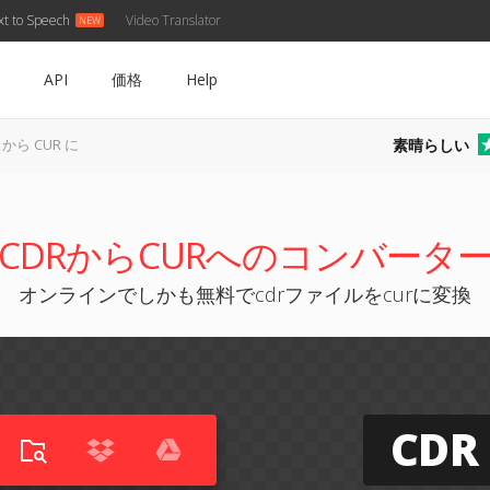
xt to Speech
Video Translator
API
価格
Help
素晴らしい
 から CUR に
CDRからCURへのコンバータ
オンラインでしかも無料でcdrファイルをcurに変換
CDR