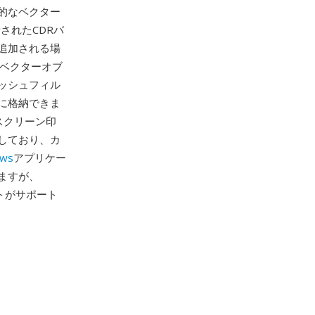
的なベクター
されたCDRバ
追加される場
、ベクターオブ
ッシュフィル
に格納できま
スクリーン印
しており、カ
ows
アプリケー
ますが、
ンポートがサポート