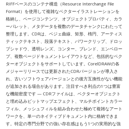
RIFFベースのコンテナ構造（Resource Interchange File
Format）を使用して複雑なベクターイラストレーションを
格納し、ページコンテンツ、オブジェクトプロパティ、カラ
ーパレット、メタデータを複数のデータチャンクにわたって
整理します。CDRは、ベジェ曲線、矩形、楕円、アーティス
ティックテキスト、段落テキスト、パワークリップ、ドロッ
プシャドウ、透明レンズ、コンター、ブレンド、エンベロー
プ、複数ページドキュメントレイアウトなど、包括的なベク
ターオブジェクトをサポートしています。CorelDRAWの各
メジャーリリースでは更新されたCDRバージョンが導入さ
れ、古いソフトウェアバージョンとの後方互換性がない機能
が追加される場合があります。注目すべき利点の1つは豊富
な機能密度です — CDRファイルは、ベクターオブジェクト
と埋め込みビットマップエフェクト、マルチポイントカラー
フィル、メッシュフィルを組み合わせた極めて複雑なアート
ワークを、単一のネイティブドキュメント内に格納できま
す。特定の専門分野での強い存在感はもう1つの実用的な強