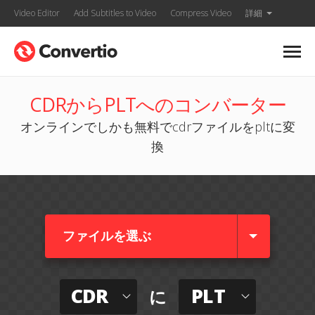
Video Editor
Add Subtitles to Video
Compress Video
詳細
CDRからPLTへのコンバーター
オンラインでしかも無料でcdrファイルをpltに変
換
ファイルを選ぶ
CDR
PLT
に