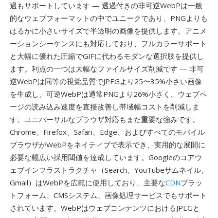
過もサポートしています — 透過付きの非可逆WebPは一般
的なウェブフォーマットの中でユニークであり、PNGよりも
はるかに小さいサイズで半透明の画像を提供します。アニメ
ーションシーケンスにも対応しており、フルカラーサポート
と大幅に優れた圧縮でGIFに代わるモダンな選択肢を提供し
ます。利点の一つは大幅なファイルサイズ削減です — 非可
逆WebPは同等の視覚品質でJPEGより25〜35%小さい画像
を生成し、可逆WebPは通常PNGより26%小さく、ウェブペ
ージの読み込み速度を直接改善し帯域幅コストを削減しま
す。ユニバーサルなブラウザ対応もまた重要な強みです。
Chrome、Firefox、Safari、Edge、およびすべてのモバイル
ブラウザがWebPをネイティブで表示でき、実用的な展開に
必要な幅広い採用閾値を達成しています。Googleのコアウ
ェブインフラストラクチャ（Search、YouTubeサムネイル、
Gmail）はWebPを広範に使用しており、主要な
CDN
プラッ
トフォーム、CMSシステム、画像処理サービスでもサポート
されています。WebPはウェブコンテンツにおけるJPEGと