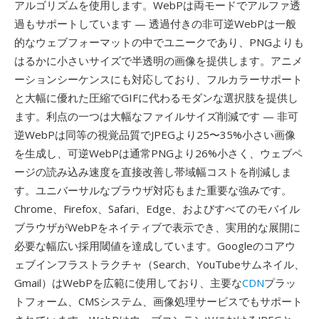
アルゴリズムを使用します。WebPは両モードでアルファ透
過もサポートしています — 透過付きの非可逆WebPは一般
的なウェブフォーマットの中でユニークであり、PNGよりも
はるかに小さいサイズで半透明の画像を提供します。アニメ
ーションシーケンスにも対応しており、フルカラーサポート
と大幅に優れた圧縮でGIFに代わるモダンな選択肢を提供し
ます。利点の一つは大幅なファイルサイズ削減です — 非可
逆WebPは同等の視覚品質でJPEGより25〜35%小さい画像
を生成し、可逆WebPは通常PNGより26%小さく、ウェブペ
ージの読み込み速度を直接改善し帯域幅コストを削減しま
す。ユニバーサルなブラウザ対応もまた重要な強みです。
Chrome、Firefox、Safari、Edge、およびすべてのモバイル
ブラウザがWebPをネイティブで表示でき、実用的な展開に
必要な幅広い採用閾値を達成しています。Googleのコアウ
ェブインフラストラクチャ（Search、YouTubeサムネイル、
Gmail）はWebPを広範に使用しており、主要な
CDN
プラッ
トフォーム、CMSシステム、画像処理サービスでもサポート