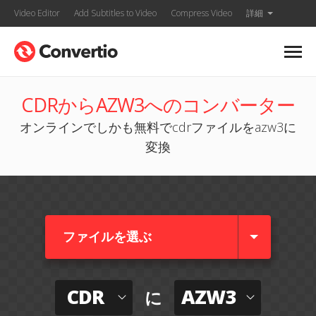
Video Editor
Add Subtitles to Video
Compress Video
詳細
CDRからAZW3へのコンバーター
オンラインでしかも無料でcdrファイルをazw3に
変換
ファイルを選ぶ
CDR
AZW3
に