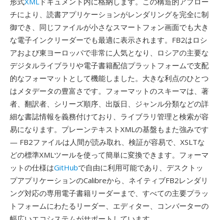
形式
XML
ドキュメント内に格納します。この構造的アプロー
チにより、読書アプリケーションがレンダリングを完全に制
御でき、同じファイルが小さなスマートフォン画面でも大き
な電子インクリーダーでも最適に表示されます。FB2はロシ
アおよび東ヨーロッパで非常に人気となり、ロシアの主要な
デジタルライブラリや電子書籍配信プラットフォームで支配
的なフォーマットとして機能しました。大きな利点のひとつ
はメタデータの豊富さです。フォーマットのスキーマは、著
者、翻訳者、シリーズ順序、出版日、ジャンル分類などの詳
細な書誌情報を義務付けており、ライブラリ管理と検索が容
易になります。プレーンテキストXMLの基盤もまた強みです
— FB2ファイルは人間が読み取れ、検証が容易で、XSLTな
どの標準XMLツールを使って簡単に変換できます。フォーマ
ットの仕様は
GitHub
で自由に利用可能であり、デスクトッ
プアプリケーションのCalibreから、ネイティブFB2レンダリ
ング対応の専用電子書籍リーダーまで、すべての主要プラッ
トフォームにわたるリーダー、エディター、コンバーターの
幅広いエコシステムがサポートしています。