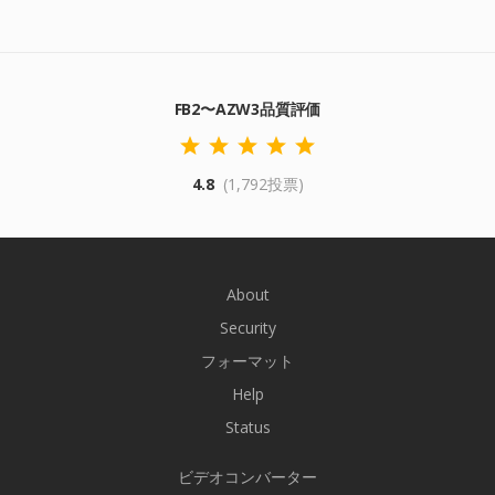
FB2〜AZW3品質評価
4.8
(1,792投票)
About
Security
フォーマット
Help
Status
ビデオコンバーター