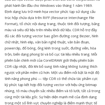
phát hành lần đầu cho Windows vào tháng 1 năm 1989.
Định dạng lưu trữ minh họa vector phức tạp sử dụng cấu
trúc hộp chứa dựa trên RIFF (Resource Interchange File
Format), tổ chức nội dung trang, thuộc tính đối tượng, bảng
màu và siêu dữ liệu trên nhiều khối dữ liệu. CDR hỗ trợ đầy
đủ các đối tượng vector bao gồm đường cong Bezier, hình
chữ nhật, hình elip, văn bản nghệ thuật, văn bản đoạn,
powerclip, đổ bóng, ống kính trong suốt, đường viền, hòa
trộn, biến dạng phong bì và bố cục tài liệu nhiều trang. Mỗi
phiên bản chính mới của CorelDRAW giới thiệu phiên bản
CDR cập nhật, đôi khi bổ sung tính năng không tương thích
ngược với phần mềm cũ hơn. Một ưu điểm nổi bật là mật độ
tính năng phong phú — tệp CDR có thể chứa tác phẩm cực
kỳ phức tạp kết hợp đối tượng vector với hiệu ứng bitmap
nhúng, tô màu chuyển sắc nhiều điểm và tô lưới, tất cả trong
cùng một tài liệu gốc. Sự hiện diện mạnh mẽ của định dạng
trong một số lĩnh vực chuyên nghiệp là điểm mạnh thực tế