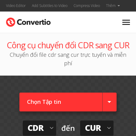
Video Editor
Add Subtitles to Video
Compress Video
Thêm
Công cụ chuyển đổi CDR sang CUR
Chuyển đổi file cdr sang cur trực tuyến và miễn
phí
Chọn Tập tin
CDR
CUR
đến