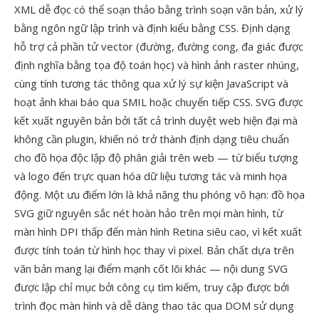
XML dễ đọc có thể soạn thảo bằng trình soạn văn bản, xử lý
bằng ngôn ngữ lập trình và định kiểu bằng CSS. Định dạng
hỗ trợ cả phần tử vector (đường, đường cong, đa giác được
định nghĩa bằng tọa độ toán học) và hình ảnh raster nhúng,
cùng tính tương tác thông qua xử lý sự kiện JavaScript và
hoạt ảnh khai báo qua SMIL hoặc chuyển tiếp CSS. SVG được
kết xuất nguyên bản bởi tất cả trình duyệt web hiện đại mà
không cần plugin, khiến nó trở thành định dạng tiêu chuẩn
cho đồ họa độc lập độ phân giải trên web — từ biểu tượng
và logo đến trực quan hóa dữ liệu tương tác và minh họa
động. Một ưu điểm lớn là khả năng thu phóng vô hạn: đồ họa
SVG giữ nguyên sắc nét hoàn hảo trên mọi màn hình, từ
màn hình DPI thấp đến màn hình Retina siêu cao, vì kết xuất
được tính toán từ hình học thay vì pixel. Bản chất dựa trên
văn bản mang lại điểm mạnh cốt lõi khác — nội dung SVG
được lập chỉ mục bởi công cụ tìm kiếm, truy cập được bởi
trình đọc màn hình và dễ dàng thao tác qua DOM sử dụng