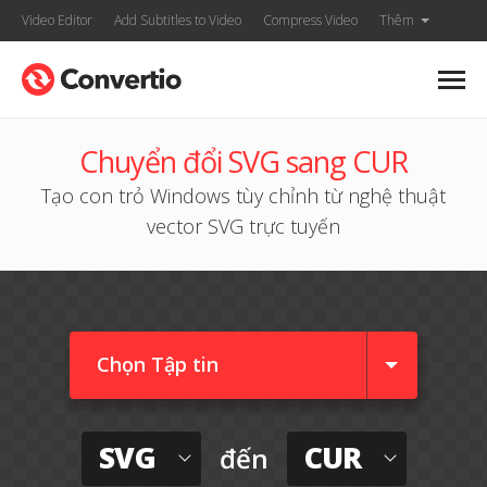
Video Editor
Add Subtitles to Video
Compress Video
Thêm
Chuyển đổi SVG sang CUR
Tạo con trỏ Windows tùy chỉnh từ nghệ thuật
vector SVG trực tuyến
Chọn Tập tin
SVG
CUR
đến