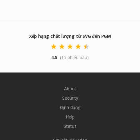
Xếp hạng chất lượng từ SVG đến PGM
4.5
(15 phiếu bầu)
About
Security
Định dạng
Help
Status