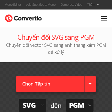
Video Editor
Add Subtitles to Video
Compress Video
Thêm
Chuyển đổi SVG sang PGM
Chuyển đổi vector SVG sang ảnh thang xám PGM
để xử lý
Chọn Tập tin
SVG
PGM
đến