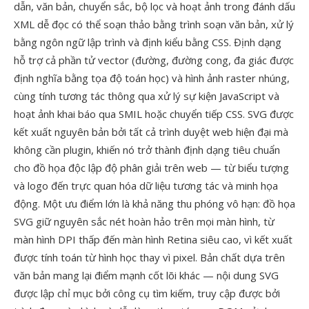
dẫn, văn bản, chuyển sắc, bộ lọc và hoạt ảnh trong đánh dấu
XML dễ đọc có thể soạn thảo bằng trình soạn văn bản, xử lý
bằng ngôn ngữ lập trình và định kiểu bằng CSS. Định dạng
hỗ trợ cả phần tử vector (đường, đường cong, đa giác được
định nghĩa bằng tọa độ toán học) và hình ảnh raster nhúng,
cùng tính tương tác thông qua xử lý sự kiện JavaScript và
hoạt ảnh khai báo qua SMIL hoặc chuyển tiếp CSS. SVG được
kết xuất nguyên bản bởi tất cả trình duyệt web hiện đại mà
không cần plugin, khiến nó trở thành định dạng tiêu chuẩn
cho đồ họa độc lập độ phân giải trên web — từ biểu tượng
và logo đến trực quan hóa dữ liệu tương tác và minh họa
động. Một ưu điểm lớn là khả năng thu phóng vô hạn: đồ họa
SVG giữ nguyên sắc nét hoàn hảo trên mọi màn hình, từ
màn hình DPI thấp đến màn hình Retina siêu cao, vì kết xuất
được tính toán từ hình học thay vì pixel. Bản chất dựa trên
văn bản mang lại điểm mạnh cốt lõi khác — nội dung SVG
được lập chỉ mục bởi công cụ tìm kiếm, truy cập được bởi