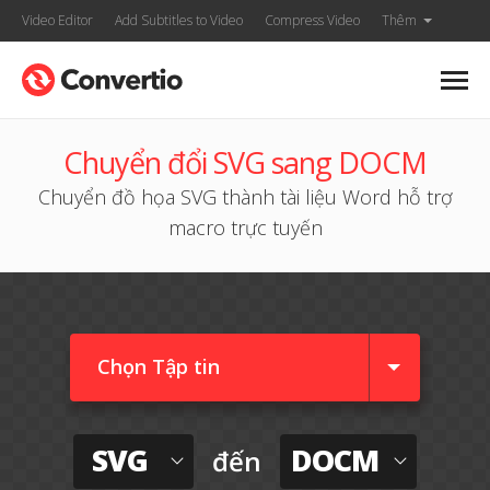
Video Editor
Add Subtitles to Video
Compress Video
Thêm
Chuyển đổi SVG sang DOCM
Chuyển đồ họa SVG thành tài liệu Word hỗ trợ
macro trực tuyến
Chọn Tập tin
SVG
DOCM
đến