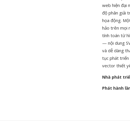
web hiện đại 
độ phân giải 
họa động. Một
hảo trên mọi 
tính toán từ h
— nội dung SV
và dễ dàng t
tục phát triển
vector thiết y
Nhà phát tri
Phát hành lầ