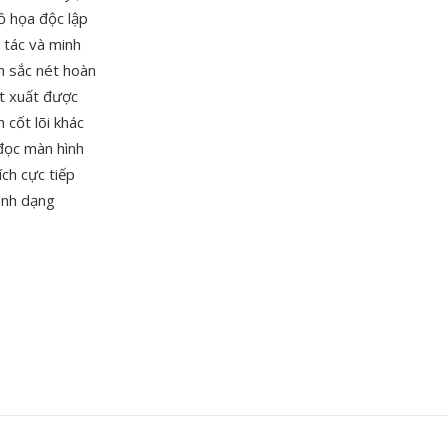
ồ họa độc lập
 tác và minh
n sắc nét hoàn
ết xuất được
 cốt lõi khác
 đọc màn hình
ch cực tiếp
định dạng