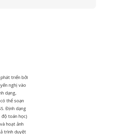
phát triển bởi
uyến nghị vào
nh dạng,
 có thể soạn
SS. Định dạng
 độ toán học)
 và hoạt ảnh
ả trình duyệt