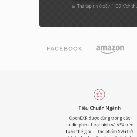
Thả tập tin ở đây. 1 GB Kích th
Tiêu Chuẩn Ngành
OpenEXR được dùng trong các
studio phim, hoạt hình và VFX trên
toàn thế giới — tác phẩm SVG trở