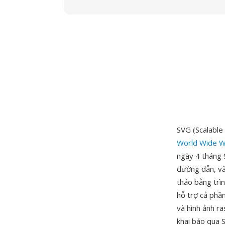
SVG (Scalable
World Wide W
ngày 4 tháng 
đường dẫn, vă
thảo bằng trì
hỗ trợ cả phầ
và hình ảnh ra
khai báo qua 