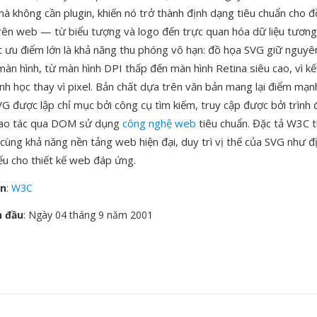
mà không cần plugin, khiến nó trở thành định dạng tiêu chuẩn cho đ
trên web — từ biểu tượng và logo đến trực quan hóa dữ liệu tương
 ưu điểm lớn là khả năng thu phóng vô hạn: đồ họa SVG giữ nguyê
màn hình, từ màn hình DPI thấp đến màn hình Retina siêu cao, vì k
ình học thay vì pixel. Bản chất dựa trên văn bản mang lại điểm mạnh
G được lập chỉ mục bởi công cụ tìm kiếm, truy cập được bởi trình
hao tác qua DOM sử dụng
công nghệ web
tiêu chuẩn. Đặc tả W3C tí
 cùng khả năng nền tảng web hiện đại, duy trì vị thế của SVG như 
ếu cho thiết kế web đáp ứng.
ển
:
W3C
n đầu
: Ngày 04 tháng 9 năm 2001