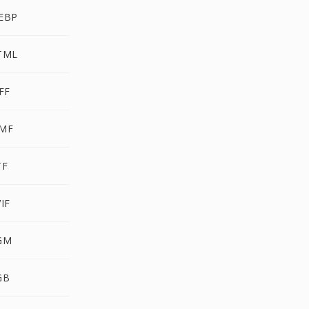
WEBP
HTML
FF
WMF
TF
IF
CGM
GB