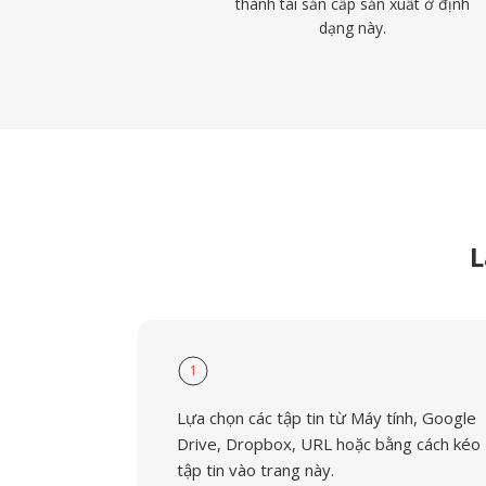
thành tài sản cấp sản xuất ở định
dạng này.
L
1
Lựa chọn các tập tin từ Máy tính, Google
Drive, Dropbox, URL hoặc bằng cách kéo
tập tin vào trang này.