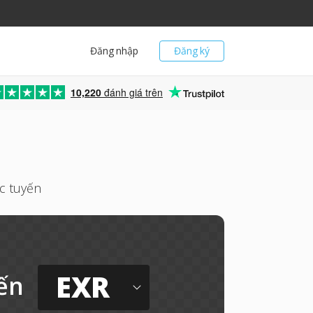
Đăng nhập
Đăng ký
10,220
đánh giá trên
c tuyến
EXR
ến