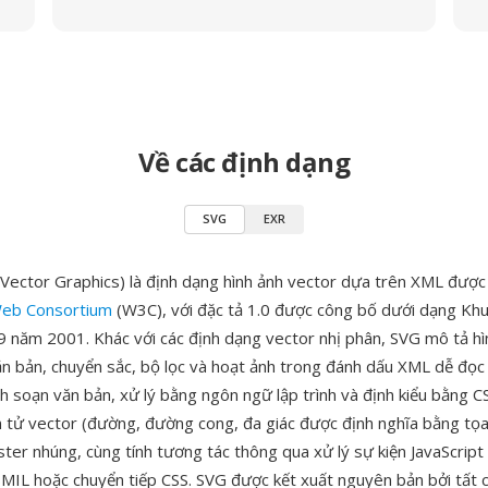
Về các định dạng
SVG
EXR
 Vector Graphics) là định dạng hình ảnh vector dựa trên XML được 
eb Consortium
(W3C), với đặc tả 1.0 được công bố dưới dạng Kh
9 năm 2001. Khác với các định dạng vector nhị phân, SVG mô tả hì
n bản, chuyển sắc, bộ lọc và hoạt ảnh trong đánh dấu XML dễ đọc
nh soạn văn bản, xử lý bằng ngôn ngữ lập trình và định kiểu bằng C
n tử vector (đường, đường cong, đa giác được định nghĩa bằng tọa
ster nhúng, cùng tính tương tác thông qua xử lý sự kiện JavaScript
SMIL hoặc chuyển tiếp CSS. SVG được kết xuất nguyên bản bởi tất c