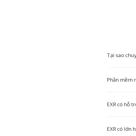
Tại sao chu
Phần mềm n
EXR có hỗ t
EXR có lớn 