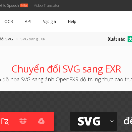
xt to Speech
Video Translator
OCR
API
Vật giá
Help
Xuất sắc
đổi SVG
SVG sang EXR
Chuyển đổi SVG sang EXR
 đồ họa SVG sang ảnh OpenEXR độ trung thực cao trự
SVG
đ