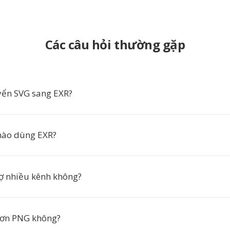
Các câu hỏi thường gặp
yển SVG sang EXR?
ào dùng EXR?
rợ nhiều kênh không?
hơn PNG không?