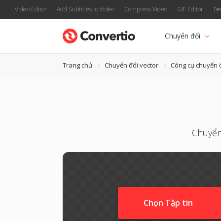
Video Editor
Add Subtitles to Video
Compress Video
GIF Editor
Te
Chuyển đổi
Trang chủ
Chuyển đổi vector
Công cụ chuyển 
Chuyển
Chọn Tập tin