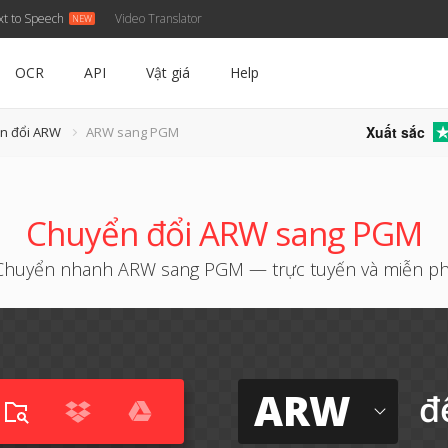
xt to Speech
Video Translator
OCR
API
Vật giá
Help
Xuất sắc
ển đổi ARW
ARW sang PGM
Chuyển đổi ARW sang PGM
Chuyển nhanh ARW sang PGM — trực tuyến và miễn ph
ARW
đ