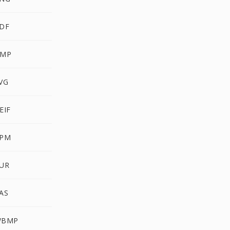
PDF
BMP
VG
EIF
PPM
CUR
AS
WBMP