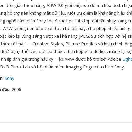
én đơn giản theo hàng, ARW 2.0 giới thiệu sơ đồ mã hóa delta hiệu
ng hỗ trợ nén không mất dữ liệu. Một ưu điểm là khả năng hiệu ch
ông nghệ cảm biến Sony thu được hơn 14 stop dải tần nhạy sáng tr
ệu ARW không nén bảo toàn toàn bộ dải này, cho phép nhiếp ảnh gia
hoặc kéo lại vùng sáng vượt xa khả năng JPEG. Sự tích hợp với hệ si
hực tế khác — Creative Styles, Picture Profiles và hiệu chỉnh ống
ưới dạng thẻ siêu dữ liệu thay vì tích hợp vào dữ liệu, mang lại sự
 nhiếp ảnh gia trong hậu kỳ. Tệp ARW được hỗ trợ bởi Adobe
Ligh
 DxO PhotoLab và bộ phần mềm Imaging Edge của chính Sony.
ển
:
Sony
n đầu
: 2006