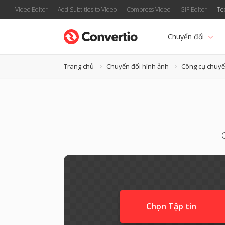
Video Editor
Add Subtitles to Video
Compress Video
GIF Editor
Te
Chuyển đổi
Trang chủ
Chuyển đổi hình ảnh
Công cụ chuy
Chọn Tập tin