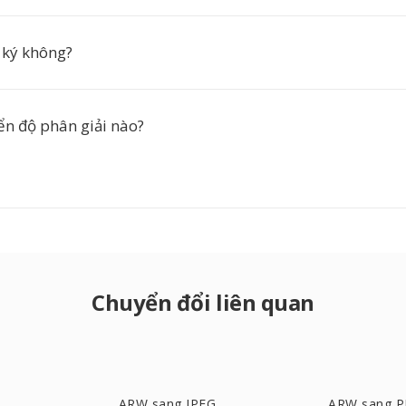
 ký không?
ển độ phân giải nào?
Chuyển đổi liên quan
ARW sang JPEG
ARW sang 