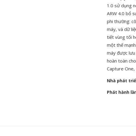
1.0 sử dụng n
ARW 4.0 bổ su
phi thường: c
máy, và dữ li
tiết vùng tối 
một thế mạnh t
máy được lưu d
hoàn toàn cho
Capture One,
Nhà phát tri
Phát hành lầ