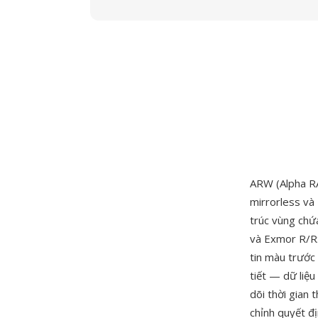
ARW (Alpha R
mirrorless v
trúc vùng chứ
và Exmor R/RS
tin màu trước
tiết — dữ liệu
dõi thời gian
chỉnh quyết đ