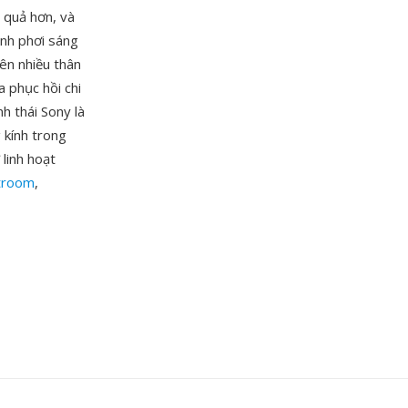
 quả hơn, và
ỉnh phơi sáng
ên nhiều thân
 phục hồi chi
nh thái Sony là
 kính trong
 linh hoạt
troom
,