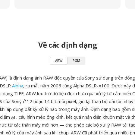
Về các định dạng
ARW
PGM
AW) là định dạng ảnh RAW độc quyền của Sony sử dụng trên dòn
à DSLR
Alpha
, ra mắt năm 2006 cùng Alpha DSLR-A100. Được xây d
a dạng TIFF, ARW lưu trữ dữ liệu đọc chưa qua xử lý từ cảm biế
 của Sony ở 12 hoặc 14 bit mỗi pixel, giữ lại toàn bộ dải tần nhạy
 khi áp dụng bất kỳ xử lý nào trong máy ảnh. Định dạng bao gồm siê
 điểm AF, cấu hình méo ống kính, kết quả nhận diện khuôn mặt và t
 thực từ các thân máy mới hơn — cho phép các bộ xử lý RAW tái tạo
ịnh xử lý của máy ảnh sau khi chụp. ARW đã phát triển qua nhiều p