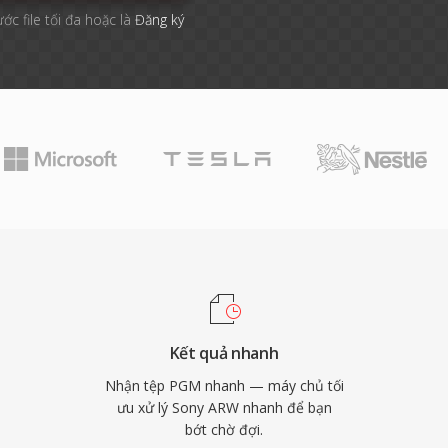
ước file tối đa hoặc là
Đăng ký
Kết quả nhanh
Nhận tệp PGM nhanh — máy chủ tối
ưu xử lý Sony ARW nhanh để bạn
bớt chờ đợi.