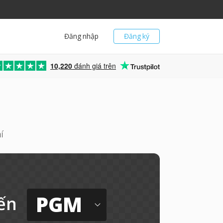
Đăng nhập
Đăng ký
10,220
đánh giá trên
í
PGM
ến