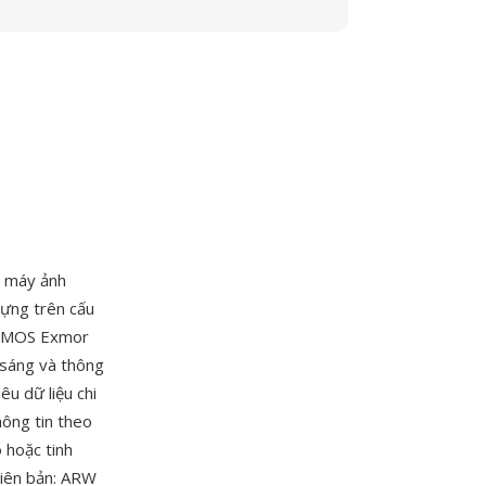
g máy ảnh
ựng trên cấu
n CMOS Exmor
 sáng và thông
u dữ liệu chi
hông tin theo
 hoặc tinh
hiên bản: ARW