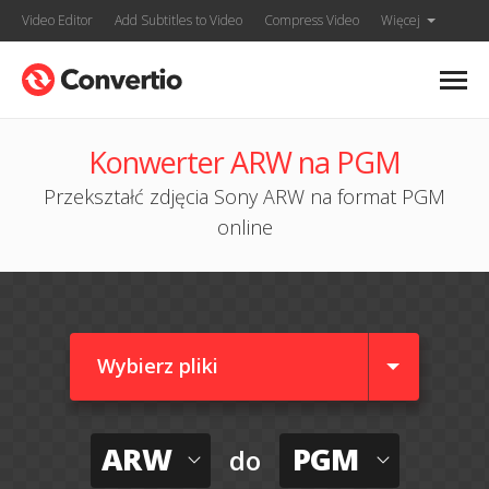
Video Editor
Add Subtitles to Video
Compress Video
Więcej
Konwerter ARW na PGM
Przekształć zdjęcia Sony ARW na format PGM
online
Wybierz pliki
ARW
PGM
do