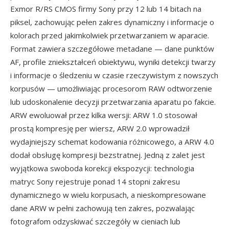
Exmor R/RS CMOS firmy Sony przy 12 lub 14 bitach na
piksel, zachowując pełen zakres dynamiczny i informacje o
kolorach przed jakimkolwiek przetwarzaniem w aparacie.
Format zawiera szczegółowe metadane — dane punktów
AF, profile zniekształceń obiektywu, wyniki detekcji twarzy
i informacje o śledzeniu w czasie rzeczywistym z nowszych
korpusów — umożliwiając procesorom RAW odtworzenie
lub udoskonalenie decyzji przetwarzania aparatu po fakcie.
ARW ewoluował przez kilka wersji: ARW 1.0 stosował
prostą kompresję per wiersz, ARW 2.0 wprowadził
wydajniejszy schemat kodowania różnicowego, a ARW 4.0
dodał obsługę kompresji bezstratnej. Jedną z zalet jest
wyjątkowa swoboda korekcji ekspozycji: technologia
matryc Sony rejestruje ponad 14 stopni zakresu
dynamicznego w wielu korpusach, a nieskompresowane
dane ARW w pełni zachowują ten zakres, pozwalając
fotografom odzyskiwać szczegóły w cieniach lub