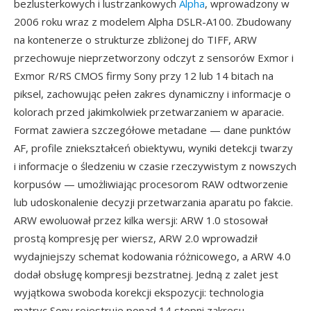
bezlusterkowych i lustrzankowych
Alpha
, wprowadzony w
2006 roku wraz z modelem Alpha DSLR-A100. Zbudowany
na kontenerze o strukturze zbliżonej do TIFF, ARW
przechowuje nieprzetworzony odczyt z sensorów Exmor i
Exmor R/RS CMOS firmy Sony przy 12 lub 14 bitach na
piksel, zachowując pełen zakres dynamiczny i informacje o
kolorach przed jakimkolwiek przetwarzaniem w aparacie.
Format zawiera szczegółowe metadane — dane punktów
AF, profile zniekształceń obiektywu, wyniki detekcji twarzy
i informacje o śledzeniu w czasie rzeczywistym z nowszych
korpusów — umożliwiając procesorom RAW odtworzenie
lub udoskonalenie decyzji przetwarzania aparatu po fakcie.
ARW ewoluował przez kilka wersji: ARW 1.0 stosował
prostą kompresję per wiersz, ARW 2.0 wprowadził
wydajniejszy schemat kodowania różnicowego, a ARW 4.0
dodał obsługę kompresji bezstratnej. Jedną z zalet jest
wyjątkowa swoboda korekcji ekspozycji: technologia
matryc Sony rejestruje ponad 14 stopni zakresu