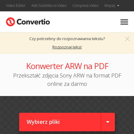
Video Editor
Add Subtitles to Video
Compress Video
Więcej
Czy potrzebny do rozpoznawania tekstu?
Rozpoznaj tekst
Konwerter ARW na PDF
Przekształć zdjęcia Sony ARW na format PDF
online za darmo
Wybierz pliki