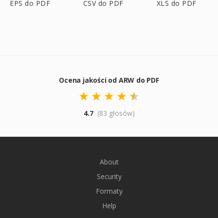
EPS do PDF
CSV do PDF
XLS do PDF
Ocena jakości od ARW do PDF
4.7
(83 głosów)
About
Security
Formaty
Help