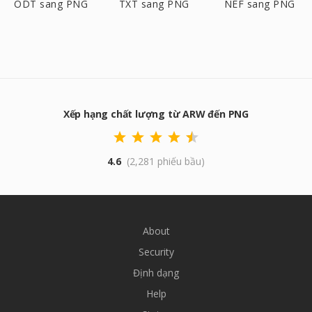
ODT sang PNG
TXT sang PNG
NEF sang PNG
Xếp hạng chất lượng từ ARW đến PNG
4.6
(2,281 phiếu bầu)
About
Security
Định dạng
Help