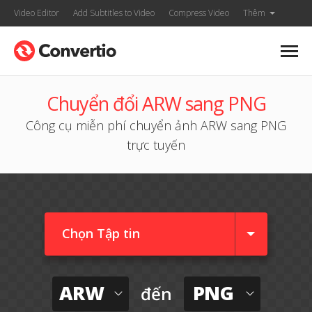
Video Editor
Add Subtitles to Video
Compress Video
Thêm
Chuyển đổi ARW sang PNG
Công cụ miễn phí chuyển ảnh ARW sang PNG
trực tuyến
Chọn Tập tin
ARW
PNG
đến