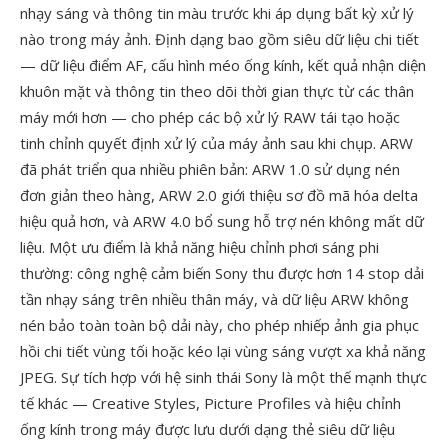
nhạy sáng và thông tin màu trước khi áp dụng bất kỳ xử lý
nào trong máy ảnh. Định dạng bao gồm siêu dữ liệu chi tiết
— dữ liệu điểm AF, cấu hình méo ống kính, kết quả nhận diện
khuôn mặt và thông tin theo dõi thời gian thực từ các thân
máy mới hơn — cho phép các bộ xử lý RAW tái tạo hoặc
tinh chỉnh quyết định xử lý của máy ảnh sau khi chụp. ARW
đã phát triển qua nhiều phiên bản: ARW 1.0 sử dụng nén
đơn giản theo hàng, ARW 2.0 giới thiệu sơ đồ mã hóa delta
hiệu quả hơn, và ARW 4.0 bổ sung hỗ trợ nén không mất dữ
liệu. Một ưu điểm là khả năng hiệu chỉnh phơi sáng phi
thường: công nghệ cảm biến Sony thu được hơn 14 stop dải
tần nhạy sáng trên nhiều thân máy, và dữ liệu ARW không
nén bảo toàn toàn bộ dải này, cho phép nhiếp ảnh gia phục
hồi chi tiết vùng tối hoặc kéo lại vùng sáng vượt xa khả năng
JPEG. Sự tích hợp với hệ sinh thái Sony là một thế mạnh thực
tế khác — Creative Styles, Picture Profiles và hiệu chỉnh
ống kính trong máy được lưu dưới dạng thẻ siêu dữ liệu