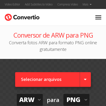
Video Editor
Add Subtitles to Video
Compress Video
Mais
Conversor de ARW para PNG
Converta fotos ARW para formato PNG online
gratuitamente
Selecionar arquivos
ARW
PNG
para