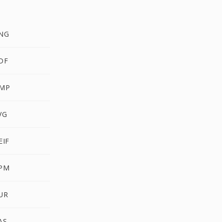
PNG
DF
BMP
VG
EIF
PPM
UR
AS