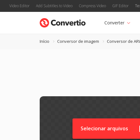
Video Editor
Add Subtitles to Video
Compress Video
GIF Editor
Te
Converter
Início
Conversor de imagem
Conversor de A
Selecionar arquivos