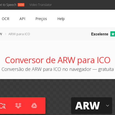
xt to Speech
Video Translator
OCR
API
Preços
Help
Excelente
RW
ARW para ICO
Conversor de ARW para ICO
Conversão de ARW para ICO no navegador — gratuita
ARW