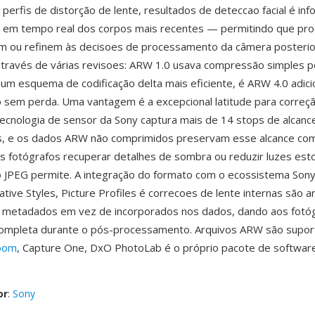
 perfis de distorção de lente, resultados de deteccao facial é in
 em tempo real dos corpos mais recentes — permitindo que pr
m ou refinem às decisoes de processamento da câmera posteri
través de várias revisoes: ARW 1.0 usava compressão simples p
u um esquema de codificação delta mais eficiente, é ARW 4.0 adic
sem perda. Uma vantagem é a excepcional latitude para correç
tecnologia de sensor da Sony captura mais de 14 stops de alcan
s, e os dados ARW não comprimidos preservam esse alcance co
s fotógrafos recuperar detalhes de sombra ou reduzir luzes est
 JPEG permite. A integração do formato com o ecossistema Sony 
ative Styles, Picture Profiles é correcoes de lente internas são
 metadados em vez de incorporados nos dados, dando aos fotó
 completa durante o pós-processamento. Arquivos ARW são supor
room
, Capture One, DxO PhotoLab é o próprio pacote de softwar
.
or
:
Sony