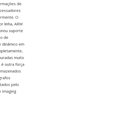
formações de
ocessadores
ormente. O
or linha, ARW
ionou suporte
ão de
ce dinâmico em
mpletamente,
ouradas muito
é outra força
 armazenados
grafos
tados pelo
e Imaging