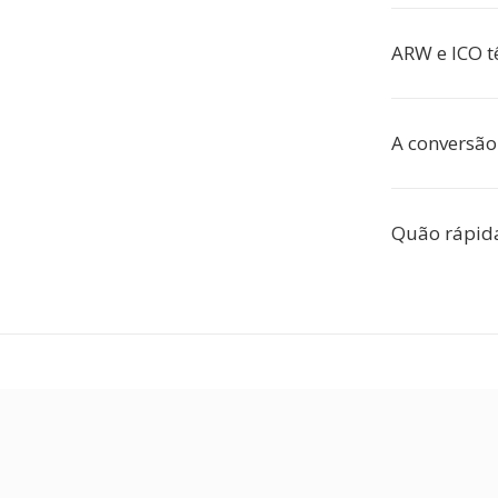
ARW e ICO 
A conversão
Quão rápida