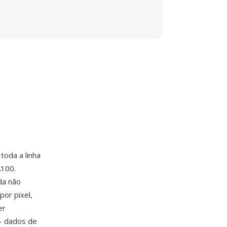
oda a linha
À100.
da não
or pixel,
er
— dados de