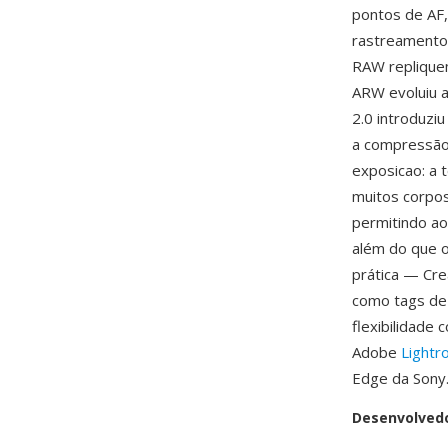
pontos de AF,
rastreamento
RAW replique
ARW evoluiu a
2.0 introduzi
a compressão 
exposicao: a 
muitos corpo
permitindo ao
além do que o
prática — Cre
como tags de
flexibilidade
Adobe
Light
Edge da Sony
Desenvolved