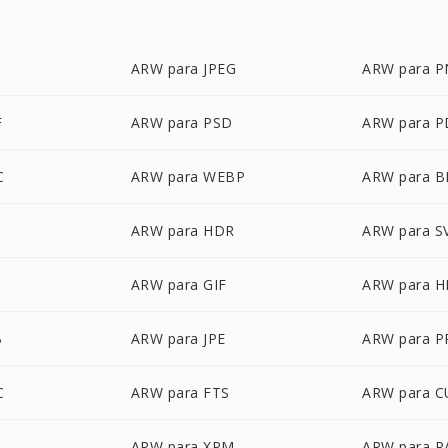
ARW para JPEG
ARW para 
F
ARW para PSD
ARW para P
C
ARW para WEBP
ARW para 
ARW para HDR
ARW para S
ARW para GIF
ARW para H
B
ARW para JPE
ARW para 
C
ARW para FTS
ARW para C
ARW para XPM
ARW para R