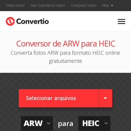
Video Editor
Add Subtitles to Video
Compress Video
Mais
Conversor de ARW para HEIC
Converta fotos ARW para formato HEIC online
gratuitamente
Selecionar arquivos
ARW
HEIC
para