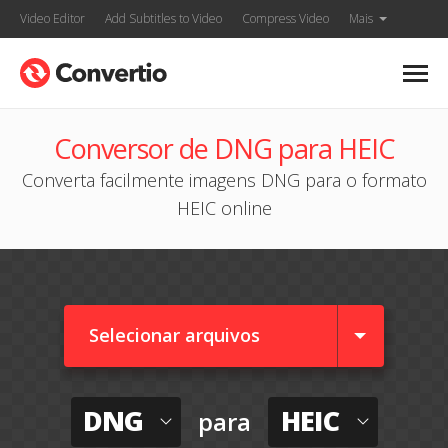
Video Editor
Add Subtitles to Video
Compress Video
Mais
Conversor de DNG para HEIC
Converta facilmente imagens DNG para o formato
HEIC online
Selecionar arquivos
DNG
HEIC
para