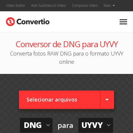
Video Editor
Add Subtitles to Video
Compress Video
Mais
Conversor de DNG para UYVY
Converta fotos RAW DNG para o formato UYVY
online
Selecionar arquivos
DNG
UYVY
para