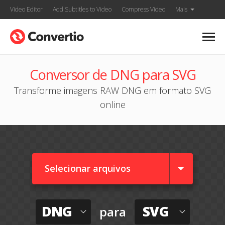
Video Editor
Add Subtitles to Video
Compress Video
Mais
Conversor de DNG para SVG
Transforme imagens RAW DNG em formato SVG
online
Selecionar arquivos
DNG
SVG
para