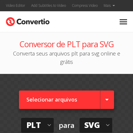
Video Editor
Add Subtitles to Video
Compress Video
Mais
Conversor de PLT para SVG
Converta seus arquivos plt para svg online e
grátis
Selecionar arquivos
PLT
SVG
para