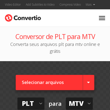
Video Editor
Add Subtitles to Video
Compress Video
Mais
Conversor de PLT para MTV
Converta seus arquivos plt para mtv online e
grátis
Selecionar arquivos
PLT
MTV
para