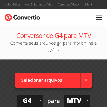
Video Editor
Add Subtitles to Video
Compress Video
Mais
Conversor de G4 para MTV
Converta seus arquivos g4 para mtv online e
grátis
Selecionar arquivos
G4
MTV
para