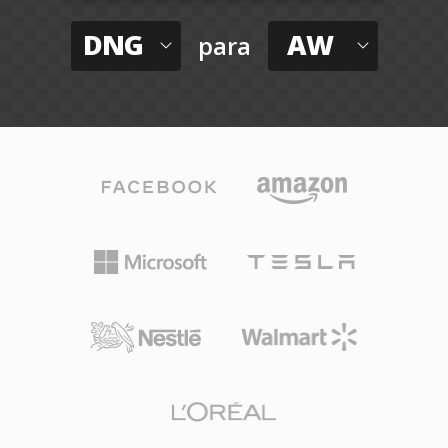
DNG
AW
para