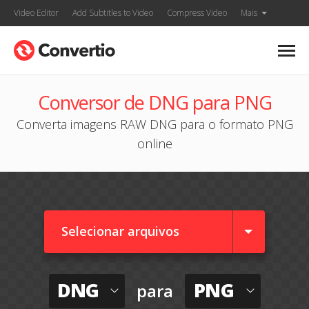
Video Editor
Add Subtitles to Video
Compress Video
Mais
Conversor de DNG para PNG
Converta imagens RAW DNG para o formato PNG
online
Selecionar arquivos
DNG
PNG
para