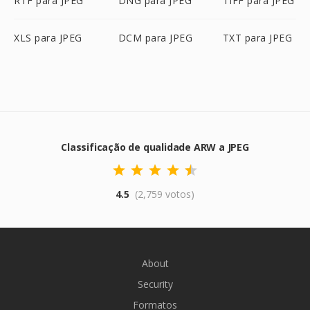
RTF para JPEG
DNG para JPEG
TIFF para JPEG
XLS para JPEG
DCM para JPEG
TXT para JPEG
Classificação de qualidade ARW a JPEG
4.5
(2,759 votos)
About
Security
Formatos