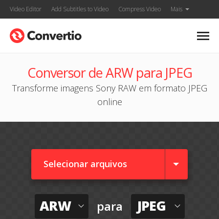
Video Editor
Add Subtitles to Video
Compress Video
Mais
Conversor de ARW para JPEG
Transforme imagens Sony RAW em formato JPEG
online
Selecionar arquivos
ARW
JPEG
para