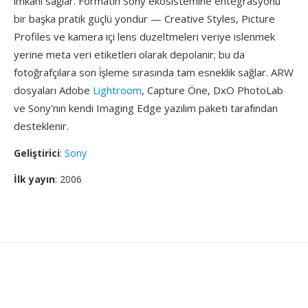
imkânı sağlar. Formatın Sony ekosistemine entegrasyonu
bir başka pratik güçlü yondur — Creative Styles, Picture
Profiles ve kamera içi lens duzeltmeleri veriye islenmek
yerine meta veri etiketleri olarak depolanir; bu da
fotoğrafçılara son i̇şleme sırasında tam esneklik sağlar. ARW
dosyaları Adobe
Lightroom
, Capture Öne, DxO PhotoLab
ve Sony'nın kendi Imaging Edge yazılım paketi tarafından
desteklenir.
Geliştirici
:
Sony
İlk yayın
: 2006