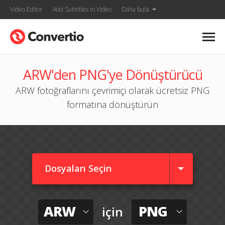
Video Editor
Add Subtitles to Video
Daha fazla
ARW'den PNG'ye Dönüştürücü
ARW fotoğraflarını çevrimiçi olarak ücretsiz PNG
formatına dönüştürün
Dosyaları Seçin
ARW
PNG
için