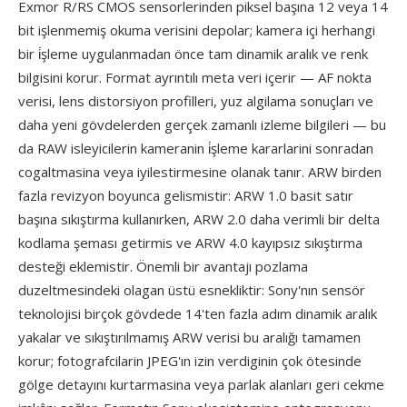
Exmor R/RS CMOS sensorlerinden piksel başına 12 veya 14
bit işlenmemiş okuma verisini depolar; kamera içi herhangi
bir i̇şleme uygulanmadan önce tam dinamik aralık ve renk
bilgisini korur. Format ayrıntılı meta veri içerir — AF nokta
verisi, lens distorsiyon profilleri, yuz algilama sonuçları ve
daha yeni gövdelerden gerçek zamanlı izleme bilgileri — bu
da RAW isleyicilerin kameranin i̇şleme kararlarini sonradan
cogaltmasina veya iyilestirmesine olanak tanır. ARW birden
fazla revizyon boyunca gelismistir: ARW 1.0 basit satır
başına sıkıştırma kullanırken, ARW 2.0 daha verimli bir delta
kodlama şeması getirmis ve ARW 4.0 kayıpsız sıkıştırma
desteği eklemistir. Önemli bir avantajı pozlama
duzeltmesindeki olagan üstü esnekliktir: Sony'nın sensör
teknolojisi birçok gövdede 14'ten fazla adım dinamik aralık
yakalar ve sıkıştırılmamış ARW verisi bu aralığı tamamen
korur; fotografcilarin JPEG'ın izin verdiginin çok ötesinde
gölge detayını kurtarmasina veya parlak alanları geri cekme