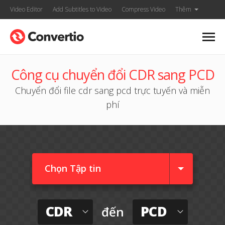
Video Editor
Add Subtitles to Video
Compress Video
Thêm
Công cụ chuyển đổi CDR sang PCD
Chuyển đổi file cdr sang pcd trực tuyến và miễn
phí
Chọn Tập tin
CDR
PCD
đến