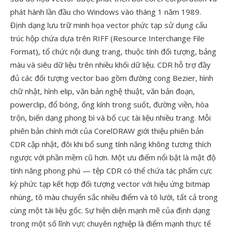
phát hành lần đầu cho Windows vào tháng 1 năm 1989.
Định dạng lưu trữ minh họa vector phức tạp sử dụng cấu
trúc hộp chứa dựa trên RIFF (Resource Interchange File
Format), tổ chức nội dung trang, thuộc tính đối tượng, bảng
màu và siêu dữ liệu trên nhiều khối dữ liệu. CDR hỗ trợ đầy
đủ các đối tượng vector bao gồm đường cong Bezier, hình
chữ nhật, hình elip, văn bản nghệ thuật, văn bản đoạn,
powerclip, đổ bóng, ống kính trong suốt, đường viền, hòa
trộn, biến dạng phong bì và bố cục tài liệu nhiều trang. Mỗi
phiên bản chính mới của CorelDRAW giới thiệu phiên bản
CDR cập nhật, đôi khi bổ sung tính năng không tương thích
ngược với phần mềm cũ hơn. Một ưu điểm nổi bật là mật độ
tính năng phong phú — tệp CDR có thể chứa tác phẩm cực
kỳ phức tạp kết hợp đối tượng vector với hiệu ứng bitmap
nhúng, tô màu chuyển sắc nhiều điểm và tô lưới, tất cả trong
cùng một tài liệu gốc. Sự hiện diện mạnh mẽ của định dạng
trong một số lĩnh vực chuyên nghiệp là điểm mạnh thực tế