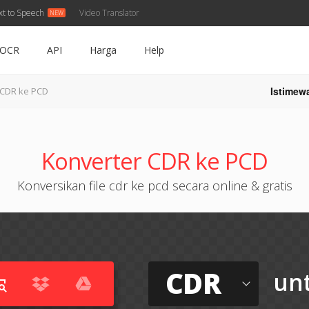
xt to Speech
Video Translator
OCR
API
Harga
Help
Istimew
CDR ke PCD
Konverter CDR ke PCD
Konversikan file cdr ke pcd secara online & gratis
CDR
un