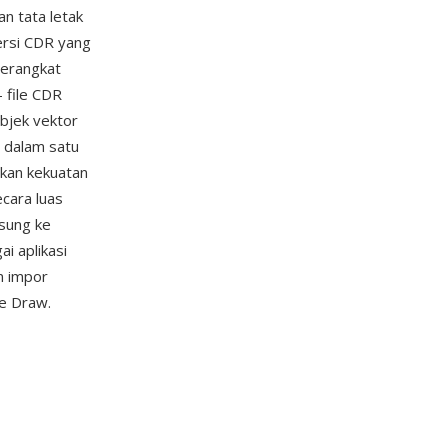
n tata letak
ersi CDR yang
perangkat
 file CDR
bjek vektor
a dalam satu
akan kekuatan
ecara luas
sung ke
i aplikasi
n impor
ce Draw.