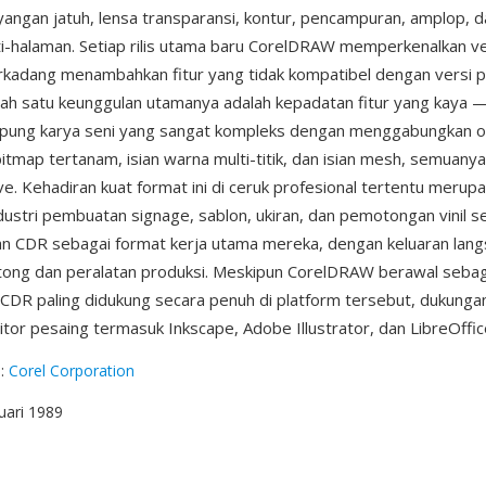
yangan jatuh, lensa transparansi, kontur, pencampuran, amplop, da
-halaman. Setiap rilis utama baru CorelDRAW memperkenalkan v
erkadang menambahkan fitur yang tidak kompatibel dengan versi 
alah satu keunggulan utamanya adalah kepadatan fitur yang kaya —
ung karya seni yang sangat kompleks dengan menggabungkan o
itmap tertanam, isian warna multi-titik, dan isian mesh, semuany
e. Kehadiran kuat format ini di ceruk profesional tertentu merup
industri pembuatan signage, sablon, ukiran, dan pemotongan vinil s
n CDR sebagai format kerja utama mereka, dengan keluaran lang
ong dan peralatan produksi. Meskipun CorelDRAW berawal sebaga
CDR paling didukung secara penuh di platform tersebut, dukunga
ditor pesaing termasuk Inkscape, Adobe Illustrator, dan LibreOffi
g
:
Corel Corporation
nuari 1989