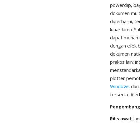
powerclip, ba
dokumen multi
diperbarui, t
lunak lama. S
dapat menamp
dengan efek b
dokumen nativ
praktis lain: 
menstandarka
plotter pemot
Windows
dan 
tersedia di e
Pengemban
Rilis awal
: Ja