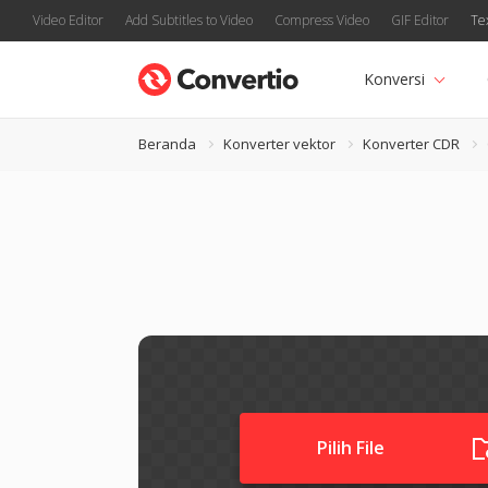
Video Editor
Add Subtitles to Video
Compress Video
GIF Editor
Te
Konversi
Beranda
Konverter vektor
Konverter CDR
Pilih File