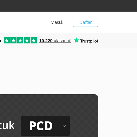
Masuk
Daftar
a
10,220
ulasan di
PCD
tuk