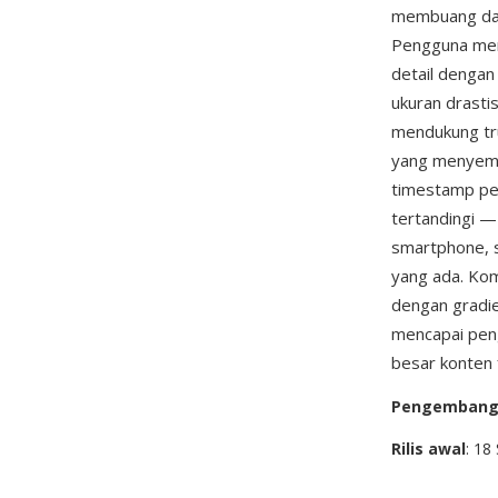
membuang data
Pengguna meng
detail dengan
ukuran drasti
mendukung tru
yang menyemat
timestamp pem
tertandingi —
smartphone, s
yang ada. Kom
dengan gradie
mencapai peng
besar konten 
Pengemban
Rilis awal
: 18