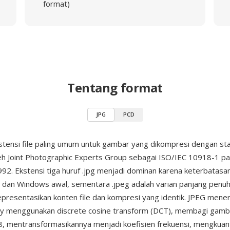
format)
Tentang format
JPG
PCD
stensi file paling umum untuk gambar yang dikompresi dengan s
leh Joint Photographic Experts Group sebagai ISO/IEC 10918-1 p
2. Ekstensi tiga huruf .jpg menjadi dominan karena keterbatasan
dan Windows awal, sementara .jpeg adalah varian panjang penu
presentasikan konten file dan kompresi yang identik. JPEG mene
sy menggunakan discrete cosine transform (DCT), membagi gamb
x8, mentransformasikannya menjadi koefisien frekuensi, mengkuant