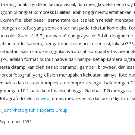
 yang tidak signifikan secara visual, dan mengkodekan entropy h
ontrol tingkat kompresi: kualitas lebih tinggi mempertahankan l
 ukuran file lebih besar, sementara kualitas lebih rendah mencap
s dengan artefak yang semakin terlihat pada tekstur kompleks. For
e color 24-bit (16,7 juta warna) dan grayscale 8-bit, dengan met
kan model kamera, pengaturan exposure, orientasi, lokasi GPS,
buatan. Salah satu keunggulannya adalah kompatibilitas perangk
 JPG adalah format output native dari hampir setiap kamera digita
erta ditampilkan oleh setiap penampil gambar, browser, dan sis
presi fotografi yang efisien merupakan kekuatan lainnya: foto du
n halus dan tekstur kompleks terkompresi sangat baik dengan D
urangan 10:1 pada kualitas visual tinggi. Gambar JPG menggera
fotografi di seluruh
web
, email, media sosial, dan arsip digital di s
g
:
Joint Photographic Experts Group
 September 1992