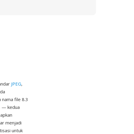
tandar
JPEG
,
ada
 nama file 8.3
h — kedua
rapkan
ar menjadi
isasi untuk