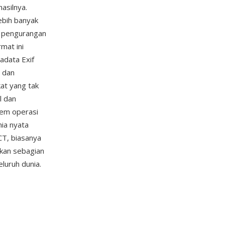
asilnya.
ebih banyak
ai pengurangan
mat ini
adata Exif
 dan
at yang tak
l dan
tem operasi
nia nyata
CT, biasanya
kkan sebagian
eluruh dunia.