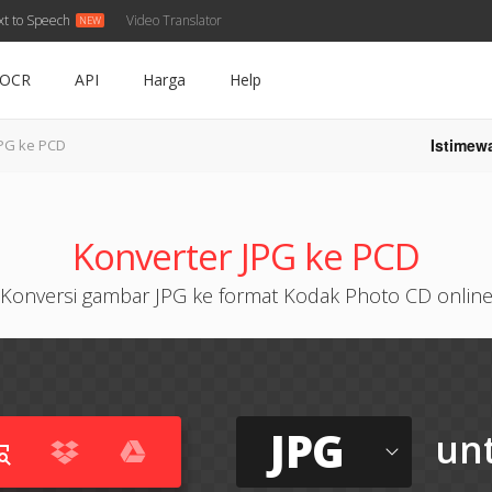
xt to Speech
Video Translator
OCR
API
Harga
Help
Istimew
PG ke PCD
Konverter JPG ke PCD
Konversi gambar JPG ke format Kodak Photo CD onlin
JPG
un