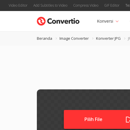
Video Editor
Add Subtitles to Video
Compress Video
GIF Editor
Te
Konversi
Beranda
Image Converter
Konverter JPG
J
Pilih File