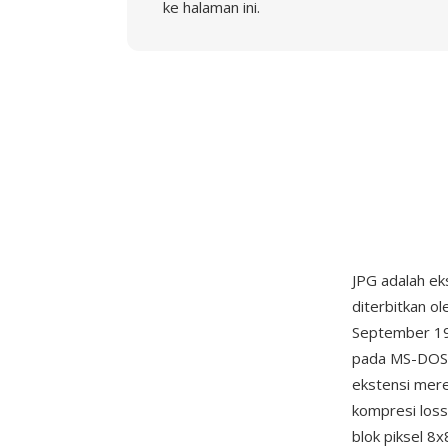
ke halaman ini.
JPG adalah ek
diterbitkan o
September 199
pada MS-DOS 
ekstensi mere
kompresi los
blok piksel 8