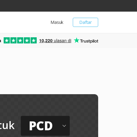
Masuk
Daftar
a
10,220
ulasan di
e
PCD
tuk