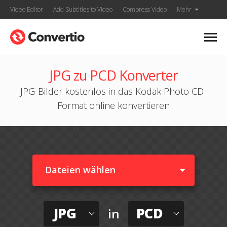
Video Editor
Add Subtitles to Video
Compress Video
Mehr
JPG zu PCD Konverter
JPG-Bilder kostenlos in das Kodak Photo CD-
Format online konvertieren
Dateien wählen
JPG
PCD
in