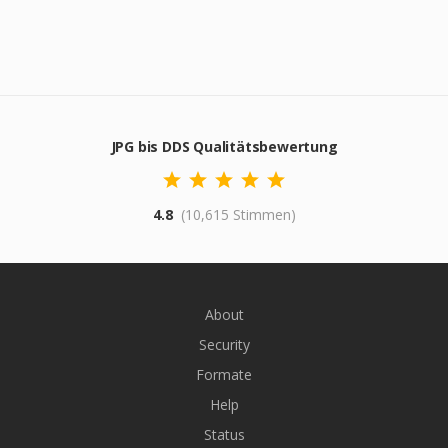
JPG bis DDS Qualitätsbewertung
4.8
(10,615 Stimmen)
About
Security
Formate
Help
Status