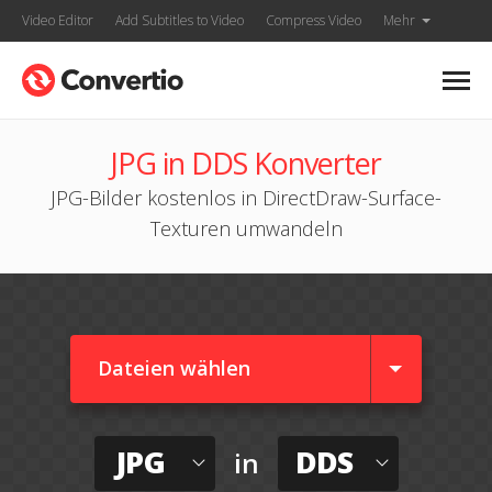
Video Editor
Add Subtitles to Video
Compress Video
Mehr
JPG in DDS Konverter
JPG-Bilder kostenlos in DirectDraw-Surface-
Texturen umwandeln
Dateien wählen
JPG
DDS
in