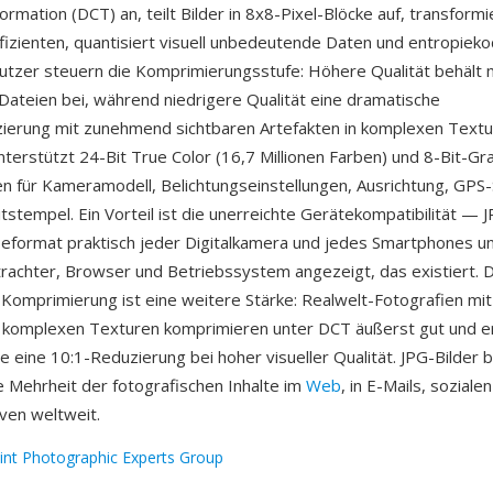
rmation (DCT) an, teilt Bilder in 8x8-Pixel-Blöcke auf, transformie
izienten, quantisiert visuell unbedeutende Daten und entropieko
utzer steuern die Komprimierungsstufe: Höhere Qualität behält 
Dateien bei, während niedrigere Qualität eine dramatische
erung mit zunehmend sichtbaren Artefakten in komplexen Textur
terstützt 24-Bit True Color (16,7 Millionen Farben) und 8-Bit-Gr
n für Kameramodell, Belichtungseinstellungen, Ausrichtung, GPS
tstempel. Ein Vorteil ist die unerreichte Gerätekompatibilität — J
eformat praktisch jeder Digitalkamera und jedes Smartphones u
rachter, Browser und Betriebssystem angezeigt, das existiert. Di
 Komprimierung ist eine weitere Stärke: Realwelt-Fotografien mit
 komplexen Texturen komprimieren unter DCT äußerst gut und er
 eine 10:1-Reduzierung bei hoher visueller Qualität. JPG-Bilder b
Mehrheit der fotografischen Inhalte im
Web
, in E-Mails, sozial
iven weltweit.
oint Photographic Experts Group