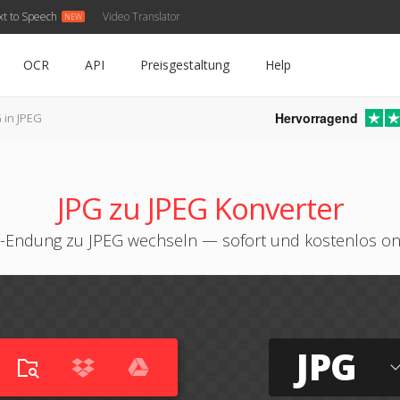
xt to Speech
Video Translator
OCR
API
Preisgestaltung
Help
Hervorragend
 in JPEG
JPG zu JPEG Konverter
-Endung zu JPEG wechseln — sofort und kostenlos on
JPG