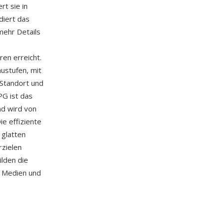
rt sie in
diert das
mehr Details
en erreicht.
austufen, mit
-Standort und
PG ist das
nd wird von
e effiziente
 glatten
zielen
ilden die
en Medien und