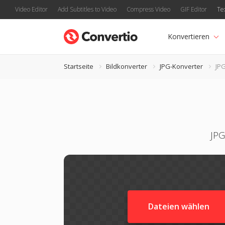
Video Editor
Add Subtitles to Video
Compress Video
GIF Editor
Te
Konvertieren
Startseite
Bildkonverter
JPG-Konverter
JPG
JPG
Dateien wählen