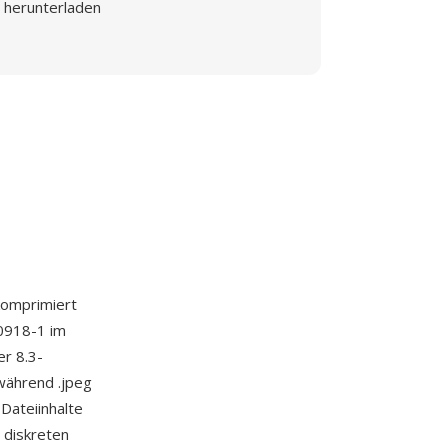
herunterladen
komprimiert
10918-1 im
er 8.3-
während .jpeg
Dateiinhalte
 diskreten