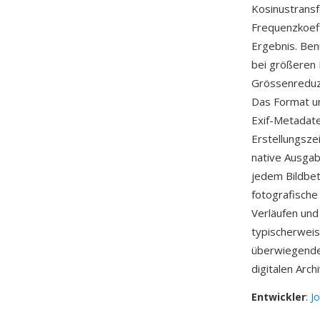
Kosinustransfo
Frequenzkoeff
Ergebnis. Ben
bei größeren 
Grössenreduzi
Das Format un
Exif-Metadate
Erstellungszei
native Ausgab
jedem Bildbet
fotografische
Verläufen und
typischerweise
überwiegende 
digitalen Arch
Entwickler
:
J