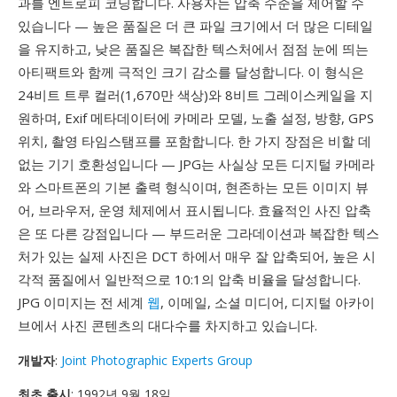
과를 엔트로피 코딩합니다. 사용자는 압축 수준을 제어할 수
있습니다 — 높은 품질은 더 큰 파일 크기에서 더 많은 디테일
을 유지하고, 낮은 품질은 복잡한 텍스처에서 점점 눈에 띄는
아티팩트와 함께 극적인 크기 감소를 달성합니다. 이 형식은
24비트 트루 컬러(1,670만 색상)와 8비트 그레이스케일을 지
원하며, Exif 메타데이터에 카메라 모델, 노출 설정, 방향, GPS
위치, 촬영 타임스탬프를 포함합니다. 한 가지 장점은 비할 데
없는 기기 호환성입니다 — JPG는 사실상 모든 디지털 카메라
와 스마트폰의 기본 출력 형식이며, 현존하는 모든 이미지 뷰
어, 브라우저, 운영 체제에서 표시됩니다. 효율적인 사진 압축
은 또 다른 강점입니다 — 부드러운 그라데이션과 복잡한 텍스
처가 있는 실제 사진은 DCT 하에서 매우 잘 압축되어, 높은 시
각적 품질에서 일반적으로 10:1의 압축 비율을 달성합니다.
JPG 이미지는 전 세계
웹
, 이메일, 소셜 미디어, 디지털 아카이
브에서 사진 콘텐츠의 대다수를 차지하고 있습니다.
개발자
:
Joint Photographic Experts Group
최초 출시
: 1992년 9월 18일