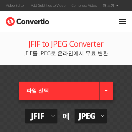
Video Editor
Add Subtitles to Video
Compress Video
더 보기
JFIF to JPEG Converter
JFIF를 JPEG로 온라인에서 무료 변환
파일 선택
JFIF
JPEG
에