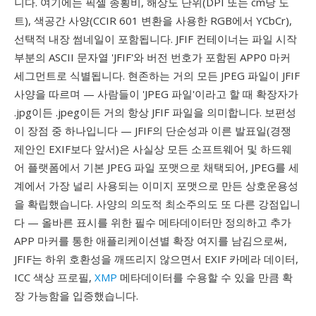
니다. 여기에는 픽셀 종횡비, 해상도 단위(DPI 또는 cm당 도
트), 색공간 사양(CCIR 601 변환을 사용한 RGB에서 YCbCr),
선택적 내장 썸네일이 포함됩니다. JFIF 컨테이너는 파일 시작
부분의 ASCII 문자열 'JFIF'와 버전 번호가 포함된 APP0 마커
세그먼트로 식별됩니다. 현존하는 거의 모든 JPEG 파일이 JFIF
사양을 따르며 — 사람들이 'JPEG 파일'이라고 할 때 확장자가
.jpg이든 .jpeg이든 거의 항상 JFIF 파일을 의미합니다. 보편성
이 장점 중 하나입니다 — JFIF의 단순성과 이른 발표일(경쟁
제안인 EXIF보다 앞서)은 사실상 모든 소프트웨어 및 하드웨
어 플랫폼에서 기본 JPEG 파일 포맷으로 채택되어, JPEG를 세
계에서 가장 널리 사용되는 이미지 포맷으로 만든 상호운용성
을 확립했습니다. 사양의 의도적 최소주의도 또 다른 강점입니
다 — 올바른 표시를 위한 필수 메타데이터만 정의하고 추가
APP 마커를 통한 애플리케이션별 확장 여지를 남김으로써,
JFIF는 하위 호환성을 깨뜨리지 않으면서 EXIF 카메라 데이터,
ICC 색상 프로필,
XMP
메타데이터를 수용할 수 있을 만큼 확
장 가능함을 입증했습니다.