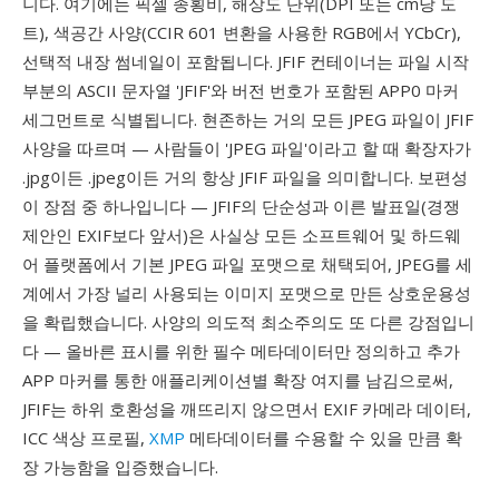
니다. 여기에는 픽셀 종횡비, 해상도 단위(DPI 또는 cm당 도
트), 색공간 사양(CCIR 601 변환을 사용한 RGB에서 YCbCr),
선택적 내장 썸네일이 포함됩니다. JFIF 컨테이너는 파일 시작
부분의 ASCII 문자열 'JFIF'와 버전 번호가 포함된 APP0 마커
세그먼트로 식별됩니다. 현존하는 거의 모든 JPEG 파일이 JFIF
사양을 따르며 — 사람들이 'JPEG 파일'이라고 할 때 확장자가
.jpg이든 .jpeg이든 거의 항상 JFIF 파일을 의미합니다. 보편성
이 장점 중 하나입니다 — JFIF의 단순성과 이른 발표일(경쟁
제안인 EXIF보다 앞서)은 사실상 모든 소프트웨어 및 하드웨
어 플랫폼에서 기본 JPEG 파일 포맷으로 채택되어, JPEG를 세
계에서 가장 널리 사용되는 이미지 포맷으로 만든 상호운용성
을 확립했습니다. 사양의 의도적 최소주의도 또 다른 강점입니
다 — 올바른 표시를 위한 필수 메타데이터만 정의하고 추가
APP 마커를 통한 애플리케이션별 확장 여지를 남김으로써,
JFIF는 하위 호환성을 깨뜨리지 않으면서 EXIF 카메라 데이터,
ICC 색상 프로필,
XMP
메타데이터를 수용할 수 있을 만큼 확
장 가능함을 입증했습니다.