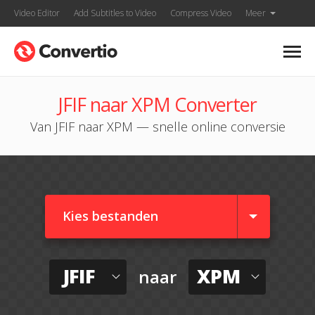
Video Editor
Add Subtitles to Video
Compress Video
Meer
JFIF naar XPM Converter
Van JFIF naar XPM — snelle online conversie
Kies bestanden
JFIF
XPM
naar