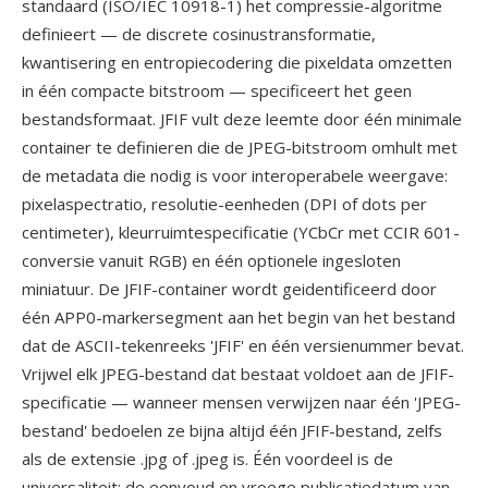
standaard (ISO/IEC 10918-1) het compressie-algoritme
definieert — de discrete cosinustransformatie,
kwantisering en entropiecodering die pixeldata omzetten
in één compacte bitstroom — specificeert het geen
bestandsformaat. JFIF vult deze leemte door één minimale
container te definieren die de JPEG-bitstroom omhult met
de metadata die nodig is voor interoperabele weergave:
pixelaspectratio, resolutie-eenheden (DPI of dots per
centimeter), kleurruimtespecificatie (YCbCr met CCIR 601-
conversie vanuit RGB) en één optionele ingesloten
miniatuur. De JFIF-container wordt geidentificeerd door
één APP0-markersegment aan het begin van het bestand
dat de ASCII-tekenreeks 'JFIF' en één versienummer bevat.
Vrijwel elk JPEG-bestand dat bestaat voldoet aan de JFIF-
specificatie — wanneer mensen verwijzen naar één 'JPEG-
bestand' bedoelen ze bijna altijd één JFIF-bestand, zelfs
als de extensie .jpg of .jpeg is. Één voordeel is de
universaliteit: de eenvoud en vroege publicatiedatum van