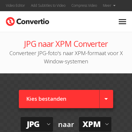
Video Editor
Add Subtitles to Video
Compress Video
Meer
JPG naar XPM Converter
Converteer JPG-foto's naar XPM-formaat voor X
Window-systemen
Kies bestanden
JPG
XPM
naar