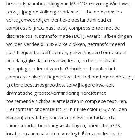
bestandsnaambeperking van MS-DOS en vroeg Windows,
terwijl .jpeg de volledige variant is — beide extensies
vertegenwoordigen identieke bestandsinhoud en
compressie. JPEG past lossy compressie toe met de
discrete cosinustransformatie (DCT), waarbij afbeeldingen
worden verdeeld in 8x8 pixelblokken, getransformeerd
naar frequentiecoefficienten, gekwantiseerd om visueel
onbelangrijke data te verwijderen, en het resultaat
entropiegecodeerd wordt. Gebruikers bepalen het
compressieniveau: hogere kwaliteit behoudt meer detail bij
grotere bestandsgroottes, terwijl lagere kwaliteit
dramatische groottevermindering bereikt met
toenemende zichtbare artefacten in complexe texturen.
Het formaat ondersteunt 24-bit true color (16,7 miljoen
kleuren) en 8-bit grijstinten, met Exif-metadata die
cameramodel, belichtingsinstellingen, orientatie, GPS-
locatie en aanmaakdatum vastlegt. Één voordeel is de