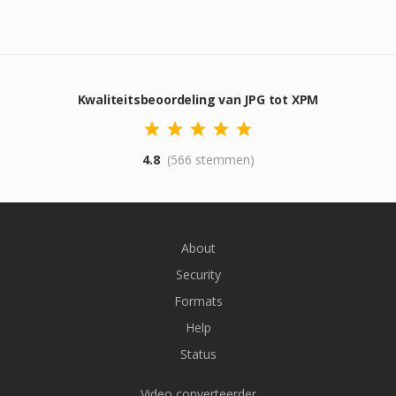
Kwaliteitsbeoordeling van JPG tot XPM
4.8
(566 stemmen)
About
Security
Formats
Help
Status
Video converteerder