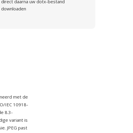
direct daarna uw dotx-bestand
downloaden
imeerd met de
ISO/IEC 10918-
e 8.3-
ge variant is
ie. JPEG past