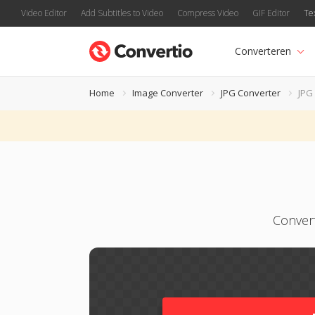
Video Editor
Add Subtitles to Video
Compress Video
GIF Editor
Te
Converteren
Home
Image Converter
JPG Converter
JPG
Conver