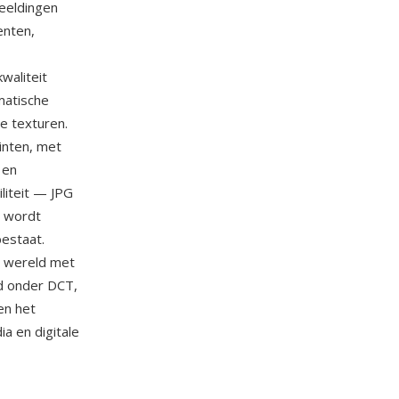
beeldingen
enten,
waliteit
matische
e texturen.
tinten, met
 en
liteit — JPG
n wordt
estaat.
te wereld met
d onder DCT,
en het
dia en digitale