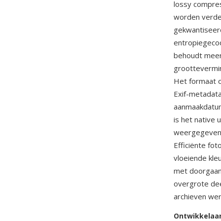
lossy compres
worden verdee
gekwantiseerd
entropiegecod
behoudt meer 
groottevermin
Het formaat on
Exif-metadata
aanmaakdatum 
is het native
weergegeven 
Efficiënte fo
vloeiende kl
met doorgaans
overgrote dee
archieven wer
Ontwikkelaa