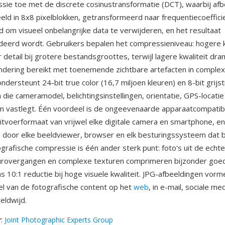
sie toe met de discrete cosinustransformatie (DCT), waarbij af
ld in 8x8 pixelblokken, getransformeerd naar frequentiecoeffici
 om visueel onbelangrijke data te verwijderen, en het resultaat
eerd wordt. Gebruikers bepalen het compressieniveau: hogere k
detail bij grotere bestandsgroottes, terwijl lagere kwaliteit dra
dering bereikt met toenemende zichtbare artefacten in complex
dersteunt 24-bit true color (16,7 miljoen kleuren) en 8-bit grijs
 die cameramodel, belichtingsinstellingen, orientatie, GPS-locatie
vastlegt. Één voordeel is de ongeevenaarde apparaatcompatibi
 uitvoerformaat van vrijwel elke digitale camera en smartphone, e
door elke beeldviewer, browser en elk besturingssysteem dat b
tografische compressie is één ander sterk punt: foto's uit de ech
eurovergangen en complexe texturen comprimeren bijzonder goe
 10:1 reductie bij hoge visuele kwaliteit. JPG-afbeeldingen vorm
l van de fotografische content op het
web
, in e-mail, sociale me
eldwijd.
r
:
Joint Photographic Experts Group