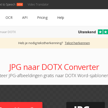
xt to Speech
Video Translator
OCR
API
Pricing
Help
Uitstekend
 naar DOTX
Heb je nodig tekstherkenning?
Tekst herkennen
JPG naar DOTX Converter
teer JPG-afbeeldingen gratis naar DOTX Word-sjablonen