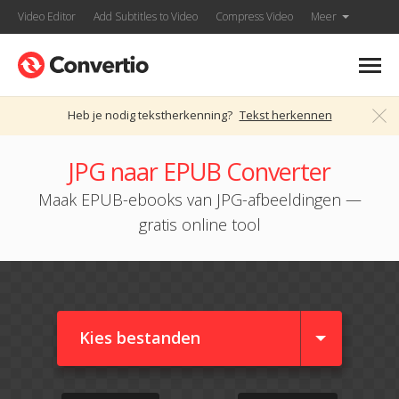
Video Editor
Add Subtitles to Video
Compress Video
Meer
Heb je nodig tekstherkenning?
Tekst herkennen
JPG naar EPUB Converter
Maak EPUB-ebooks van JPG-afbeeldingen —
gratis online tool
Kies bestanden