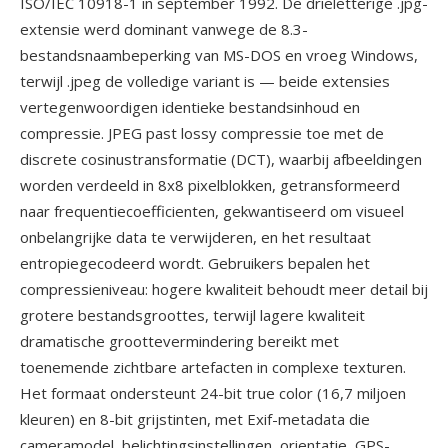
ISO/IEC 10918-1 in september 1992. De drieletterige .jpg-
extensie werd dominant vanwege de 8.3-
bestandsnaambeperking van MS-DOS en vroeg Windows,
terwijl .jpeg de volledige variant is — beide extensies
vertegenwoordigen identieke bestandsinhoud en
compressie. JPEG past lossy compressie toe met de
discrete cosinustransformatie (DCT), waarbij afbeeldingen
worden verdeeld in 8x8 pixelblokken, getransformeerd
naar frequentiecoefficienten, gekwantiseerd om visueel
onbelangrijke data te verwijderen, en het resultaat
entropiegecodeerd wordt. Gebruikers bepalen het
compressieniveau: hogere kwaliteit behoudt meer detail bij
grotere bestandsgroottes, terwijl lagere kwaliteit
dramatische groottevermindering bereikt met
toenemende zichtbare artefacten in complexe texturen.
Het formaat ondersteunt 24-bit true color (16,7 miljoen
kleuren) en 8-bit grijstinten, met Exif-metadata die
cameramodel, belichtingsinstellingen, orientatie, GPS-