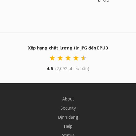
Xếp hạng chất lượng từ JPG đến EPUB
4.6
(2,092 phiếu bầu)
About
Security
Định dạng
Help
Status