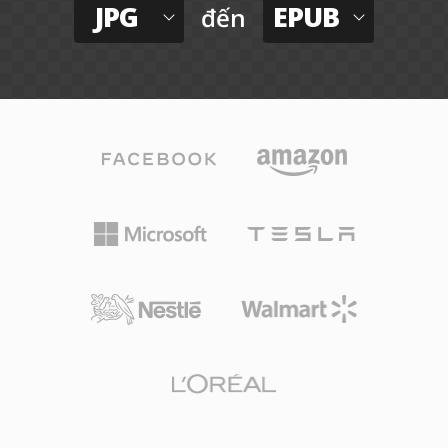
JPG
EPUB
đến