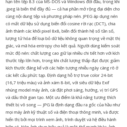
hạn tên tệp 8.3 của MS-DOS và Windows đời đầu, trong khi
.jpeg là biến thể đầy đủ — cả hai phần mở rộng đại diện cho
cùng nội dung tệp và phương pháp nén. JPEG áp dụng nén
có mất dữ liệu sử dụng biến đổi cosine rời rạc (DCT), chia
ảnh thành các khối pixel 8x8, biến đổi thành hệ số tần số,
lượng tử hóa để loại bỏ dữ liệu không quan trọng về mặt thị
giác, và mã hóa entropy cho kết quả. Người dùng kiểm soát
mức độ nén: chất lượng cao giữ lại nhiều chi tiết hơn với kích
thước tệp lớn hơn, trong khi chất lượng thấp đạt được giảm
kích thước đáng kể với các hiện tượng nhiễu ngày càng rõ ở
các kết cấu phức tạp. Định dạng hỗ trợ true color 24-bit
(16,7 triệu màu) và ảnh xám 8-bit, với siêu dữ liệu Exif
nhúng model máy ảnh, cài đặt phơi sáng, hướng, vị trí GPS
và dấu thời gian tạo. Một ưu điểm là khả năng tương thích
thiết bị vô song — JPG là định dạng đầu ra gốc của hầu như
mọi máy ảnh kỹ thuật số và điện thoại thông minh, và được
hiển thị bởi mọi trình xem ảnh, trình duyệt và hệ điều hành
hiện có. Nén ảnh chụp hiệu quả là một thế mạnh khác: ảnh