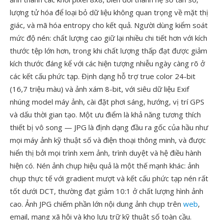
lượng tử hóa để loại bỏ dữ liệu không quan trọng về mặt thị
giác, và mã hóa entropy cho kết quả. Người dùng kiểm soát
mức độ nén: chất lượng cao giữ lại nhiều chi tiết hơn với kích
thước tệp lớn hơn, trong khi chất lượng thấp đạt được giảm
kích thước đáng kể với các hiện tượng nhiễu ngày càng rõ ở
các kết cấu phức tạp. Định dạng hỗ trợ true color 24-bit
(16,7 triệu màu) và ảnh xám 8-bit, với siêu dữ liệu Exif
nhúng model máy ảnh, cài đặt phơi sáng, hướng, vị trí GPS
và dấu thời gian tạo. Một ưu điểm là khả năng tương thích
thiết bị vô song — JPG là định dạng đầu ra gốc của hầu như
mọi máy ảnh kỹ thuật số và điện thoại thông minh, và được
hiển thị bởi mọi trình xem ảnh, trình duyệt và hệ điều hành
hiện có. Nén ảnh chụp hiệu quả là một thế mạnh khác: ảnh
chụp thực tế với gradient mượt và kết cấu phức tạp nén rất
tốt dưới DCT, thường đạt giảm 10:1 ở chất lượng hình ảnh
cao. Ảnh JPG chiếm phần lớn nội dung ảnh chụp trên
web
,
email, mạng xã hội và kho lưu trữ kỹ thuật số toàn cầu.