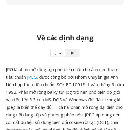
Về các định dạng
JPG
JIF
JPG là phần mở rộng tệp phổ biến nhất cho ảnh nén theo
tiêu chuẩn
JPEG
, được công bố bởi Nhóm Chuyên gia Ảnh
Liên hợp theo tiêu chuẩn ISO/IEC 10918-1 vào tháng 9 năm
1992. Phần mở rộng ba ký tự .jpg trở nên phổ biến do giới
hạn tên tệp 8.3 của MS-DOS và Windows đời đầu, trong khi
.jpeg là biến thể đầy đủ — cả hai phần mở rộng đại diện cho
cùng nội dung tệp và phương pháp nén. JPEG áp dụng nén
có mất dữ liệu sử dụng biến đổi cosine rời rạc (DCT), chia
ảnh thành các khối pixel 8x8, biến đổi thành hệ số tần số,