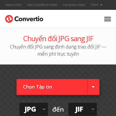
Video Editor
Add Subtitles to Video
Compress Video
Thêm
Chuyển đổi JPG sang JIF
Chuyển đổi JPG sang định dạng trao đổi JIF —
miễn phí trực tuyến
Chọn Tập tin
JPG
JIF
đến