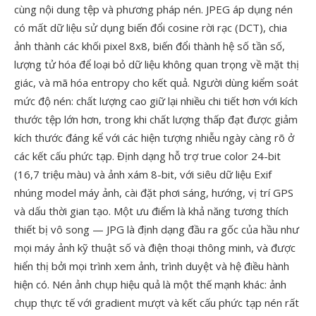
cùng nội dung tệp và phương pháp nén. JPEG áp dụng nén
có mất dữ liệu sử dụng biến đổi cosine rời rạc (DCT), chia
ảnh thành các khối pixel 8x8, biến đổi thành hệ số tần số,
lượng tử hóa để loại bỏ dữ liệu không quan trọng về mặt thị
giác, và mã hóa entropy cho kết quả. Người dùng kiểm soát
mức độ nén: chất lượng cao giữ lại nhiều chi tiết hơn với kích
thước tệp lớn hơn, trong khi chất lượng thấp đạt được giảm
kích thước đáng kể với các hiện tượng nhiễu ngày càng rõ ở
các kết cấu phức tạp. Định dạng hỗ trợ true color 24-bit
(16,7 triệu màu) và ảnh xám 8-bit, với siêu dữ liệu Exif
nhúng model máy ảnh, cài đặt phơi sáng, hướng, vị trí GPS
và dấu thời gian tạo. Một ưu điểm là khả năng tương thích
thiết bị vô song — JPG là định dạng đầu ra gốc của hầu như
mọi máy ảnh kỹ thuật số và điện thoại thông minh, và được
hiển thị bởi mọi trình xem ảnh, trình duyệt và hệ điều hành
hiện có. Nén ảnh chụp hiệu quả là một thế mạnh khác: ảnh
chụp thực tế với gradient mượt và kết cấu phức tạp nén rất