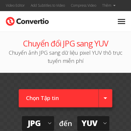
Video Editor
Add Subtitles to Video
Compress Video
Thêm
Chuyển đổi JPG sang YUV
Chuyển ảnh JPG sang dữ liệu pixel YUV thô trực
tuyến miễn phí
Chọn Tập tin
JPG
YUV
đến