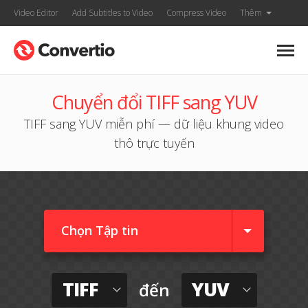
Video Editor
Add Subtitles to Video
Compress Video
Thêm
Chuyển đổi TIFF sang YUV
TIFF sang YUV miễn phí — dữ liệu khung video
thô trực tuyến
Chọn Tập tin
TIFF
YUV
đến