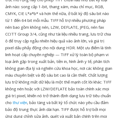
ảnh nào: song cấp 1-bit, thang xám, màu chỉ mục, RGB,
CMYK, CIE L*a*b* và hơn thế nữa, ở bất kỳ độ sâu bit nào
từ 1 đến 64 bit mỗi mẫu. TIFF hỗ trợ nhiều phương pháp
nén bao gồm không nén, LZW, DEFLATE, JPEG, nén fax
CCITT Group 3/4, cũng như tài liệu nhiều trang, lưu trữ chia
ô để truy cập ngẫu nhiên hiệu quả vào ảnh lớn, và giá trị
pixel dấu phẩy động cho nội dung HDR. Một ưu điểm là tính
linh hoạt cấp chuyên nghiệp — TIFF xử lý toàn bộ phạm vi
loại ảnh gặp trong xuất bản, tiền in, hình ảnh y tế, phân tích
không gian địa lý và nghiên cứu khoa học, nơi các không gian
màu chuyên biệt và độ sâu bit cao là cần thiết. Chất lượng
lưu trữ không mất dữ liệu là một thế mạnh cốt lõi khác: TIFF
không nén hoặc với LZW/DEFLATE bảo toàn chính xác mọi
giá trị pixel, khiến nó trở thành định dạng lưu trữ tiêu chuẩn
cho
thư viện
, bảo tàng và bất kỳ tổ chức nào yêu cầu đảm
bảo độ trung thực ảnh dài hạn. TIFF được hỗ trợ bởi mọi
ứng dụng chỉnh sửa ảnh, quét và xuất bản chính trên mọi