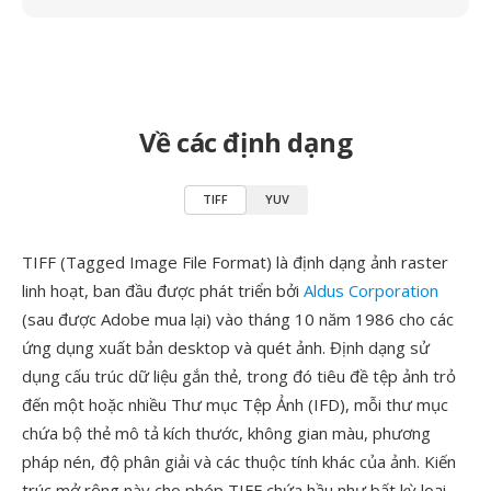
Về các định dạng
TIFF
YUV
TIFF (Tagged Image File Format) là định dạng ảnh raster
linh hoạt, ban đầu được phát triển bởi
Aldus Corporation
(sau được Adobe mua lại) vào tháng 10 năm 1986 cho các
ứng dụng xuất bản desktop và quét ảnh. Định dạng sử
dụng cấu trúc dữ liệu gắn thẻ, trong đó tiêu đề tệp ảnh trỏ
đến một hoặc nhiều Thư mục Tệp Ảnh (IFD), mỗi thư mục
chứa bộ thẻ mô tả kích thước, không gian màu, phương
pháp nén, độ phân giải và các thuộc tính khác của ảnh. Kiến
trúc mở rộng này cho phép TIFF chứa hầu như bất kỳ loại