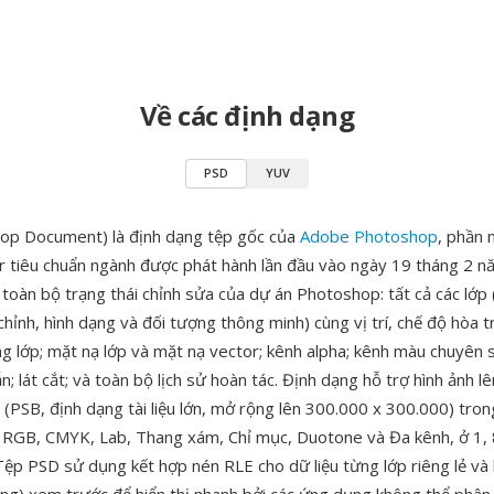
Về các định dạng
PSD
YUV
op Document) là định dạng tệp gốc của
Adobe Photoshop
, phần
r tiêu chuẩn ngành được phát hành lần đầu vào ngày 19 tháng 2 
toàn bộ trạng thái chỉnh sửa của dự án Photoshop: tất cả các lớp (
chỉnh, hình dạng và đối tượng thông minh) cùng vị trí, chế độ hòa 
ng lớp; mặt nạ lớp và mặt nạ vector; kênh alpha; kênh màu chuyên 
; lát cắt; và toàn bộ lịch sử hoàn tác. Định dạng hỗ trợ hình ảnh l
 (PSB, định dạng tài liệu lớn, mở rộng lên 300.000 x 300.000) tron
GB, CMYK, Lab, Thang xám, Chỉ mục, Duotone và Đa kênh, ở 1, 
Tệp PSD sử dụng kết hợp nén RLE cho dữ liệu từng lớp riêng lẻ và 