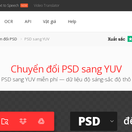
xt to Speech
Video Translator
OCR
API
Vật giá
Help
Xuất sắc
n đổi PSD
PSD sang YUV
Chuyển đổi PSD sang YUV
PSD sang YUV miễn phí — dữ liệu độ sáng-sắc độ thô
PSD
đ