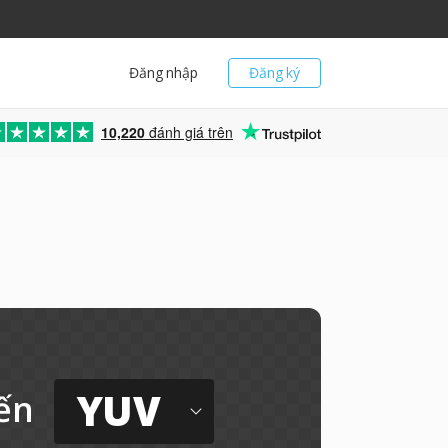
Đăng nhập
Đăng ký
10,220
đánh giá trên
YUV
ến