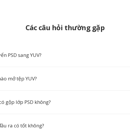
Các câu hỏi thường gặp
yển PSD sang YUV?
ào mở tệp YUV?
có gộp lớp PSD không?
ầu ra có tốt không?