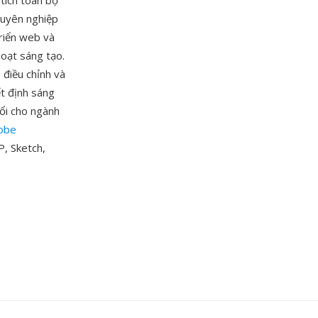
tích toàn bộ
chuyên nghiệp
triển web và
hoạt sáng tạo.
 điều chỉnh và
ết định sáng
đổi cho ngành
obe
P, Sketch,