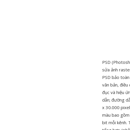
PSD (Photosh
sửa ảnh raste
PSD bảo toàn 
văn bản, điều 
đục và hiệu ứ
dẫn; đường dẫn
x 30.000 pixel
màu bao gồm R
bit mỗi kênh. 