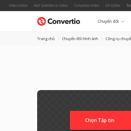
Video Editor
Add Subtitles to Video
Compress Video
GIF Editor
Te
Chuyển đổi
Trang chủ
Chuyển đổi hình ảnh
Công cụ chuyể
Chọn Tập tin