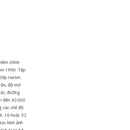
 mềm chỉnh
năm 1990. Tệp
lớp raster,
trộn, độ mờ
sắc; đường
ên đến 30.000
g các chế độ
8, 16 hoặc 32
lưu hình ảnh