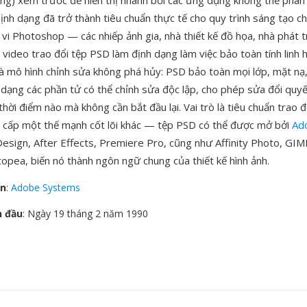
ng) xem trước để hiển thị nhanh bởi các ứng dụng không thể phân 
Định dạng đã trở thành tiêu chuẩn thực tế cho quy trình sáng tạo 
vi Photoshop — các nhiếp ảnh gia, nhà thiết kế đồ họa, nhà phát 
 video trao đổi tệp PSD làm định dạng làm việc bảo toàn tính linh 
à mô hình chỉnh sửa không phá hủy: PSD bảo toàn mọi lớp, mặt nạ,
 dạng các phần tử có thể chỉnh sửa độc lập, cho phép sửa đổi quy
 thời điểm nào mà không cần bắt đầu lại. Vai trò là tiêu chuẩn trao 
 cấp một thế mạnh cốt lõi khác — tệp PSD có thể được mở bởi
Ad
nDesign, After Effects, Premiere Pro, cũng như Affinity Photo, GIM
opea, biến nó thành ngôn ngữ chung của thiết kế hình ảnh.
ển
:
Adobe Systems
n đầu
: Ngày 19 tháng 2 năm 1990