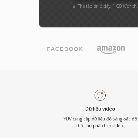
Thả tập tin ở đây. 1 GB Kích th
Dữ liệu video
YUV cung cấp dữ liệu độ sáng-sắc độ
thô cho phân tích video.