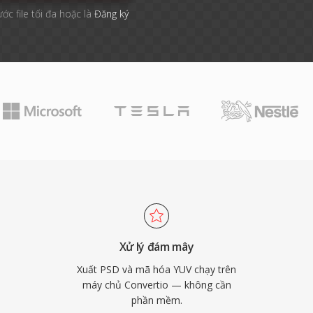
ước file tối đa hoặc là
Đăng ký
Xử lý đám mây
Xuất PSD và mã hóa YUV chạy trên
máy chủ Convertio — không cần
phần mềm.