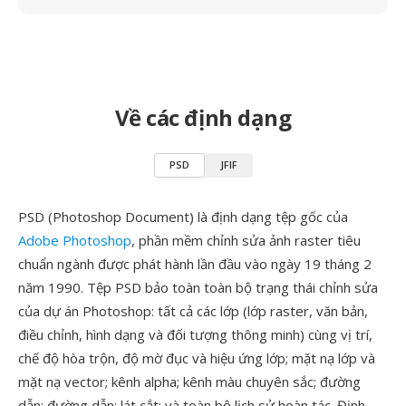
Về các định dạng
PSD
JFIF
PSD (Photoshop Document) là định dạng tệp gốc của
Adobe Photoshop
, phần mềm chỉnh sửa ảnh raster tiêu
chuẩn ngành được phát hành lần đầu vào ngày 19 tháng 2
năm 1990. Tệp PSD bảo toàn toàn bộ trạng thái chỉnh sửa
của dự án Photoshop: tất cả các lớp (lớp raster, văn bản,
điều chỉnh, hình dạng và đối tượng thông minh) cùng vị trí,
chế độ hòa trộn, độ mờ đục và hiệu ứng lớp; mặt nạ lớp và
mặt nạ vector; kênh alpha; kênh màu chuyên sắc; đường
dẫn; đường dẫn; lát cắt; và toàn bộ lịch sử hoàn tác. Định