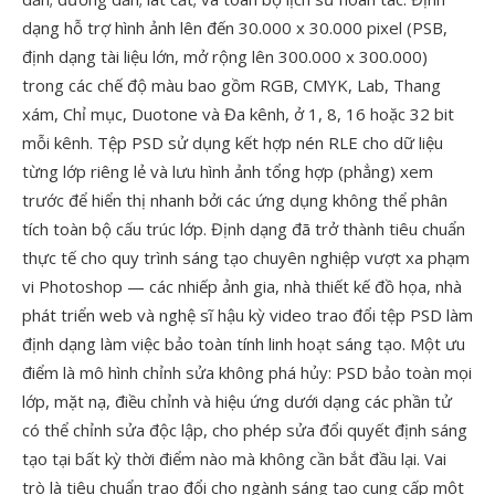
dạng hỗ trợ hình ảnh lên đến 30.000 x 30.000 pixel (PSB,
định dạng tài liệu lớn, mở rộng lên 300.000 x 300.000)
trong các chế độ màu bao gồm RGB, CMYK, Lab, Thang
xám, Chỉ mục, Duotone và Đa kênh, ở 1, 8, 16 hoặc 32 bit
mỗi kênh. Tệp PSD sử dụng kết hợp nén RLE cho dữ liệu
từng lớp riêng lẻ và lưu hình ảnh tổng hợp (phẳng) xem
trước để hiển thị nhanh bởi các ứng dụng không thể phân
tích toàn bộ cấu trúc lớp. Định dạng đã trở thành tiêu chuẩn
thực tế cho quy trình sáng tạo chuyên nghiệp vượt xa phạm
vi Photoshop — các nhiếp ảnh gia, nhà thiết kế đồ họa, nhà
phát triển web và nghệ sĩ hậu kỳ video trao đổi tệp PSD làm
định dạng làm việc bảo toàn tính linh hoạt sáng tạo. Một ưu
điểm là mô hình chỉnh sửa không phá hủy: PSD bảo toàn mọi
lớp, mặt nạ, điều chỉnh và hiệu ứng dưới dạng các phần tử
có thể chỉnh sửa độc lập, cho phép sửa đổi quyết định sáng
tạo tại bất kỳ thời điểm nào mà không cần bắt đầu lại. Vai
trò là tiêu chuẩn trao đổi cho ngành sáng tạo cung cấp một