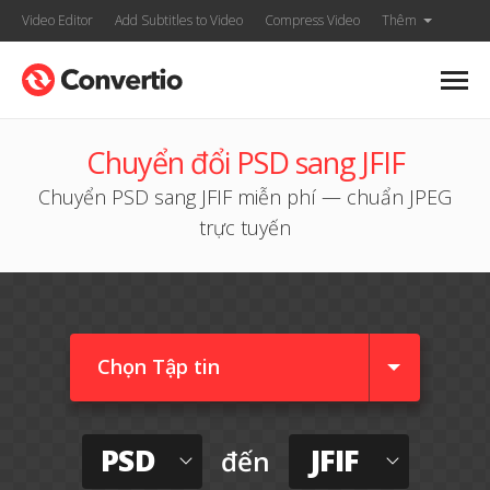
Video Editor
Add Subtitles to Video
Compress Video
Thêm
Chuyển đổi PSD sang JFIF
Chuyển PSD sang JFIF miễn phí — chuẩn JPEG
trực tuyến
Chọn Tập tin
PSD
JFIF
đến