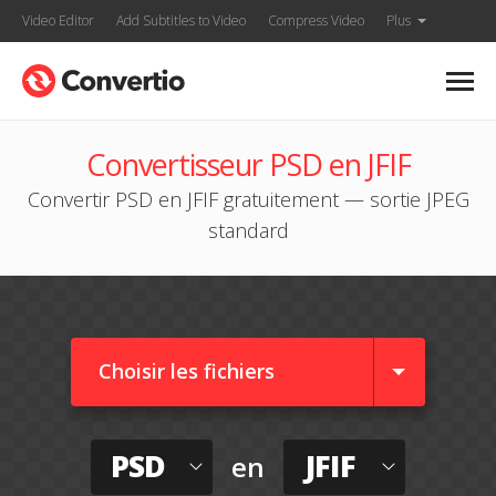
Video Editor
Add Subtitles to Video
Compress Video
Plus
Convertisseur PSD en JFIF
Convertir PSD en JFIF gratuitement — sortie JPEG
standard
Choisir les fichiers
PSD
JFIF
en