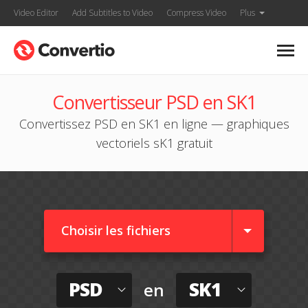
Video Editor
Add Subtitles to Video
Compress Video
Plus
Convertisseur PSD en SK1
Convertissez PSD en SK1 en ligne — graphiques
vectoriels sK1 gratuit
Choisir les fichiers
PSD
SK1
en